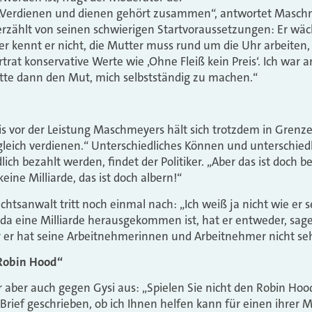
„Verdienen und dienen gehört zusammen“, antwortet Maschm
erzählt von seinen schwierigen Startvoraussetzungen: Er wäc
r kennt er nicht, die Mutter muss rund um die Uhr arbeiten
rtrat konservative Werte wie ‚Ohne Fleiß kein Preis‘. Ich war
 hatte dann den Mut, mich selbstständig zu machen.“
 vor der Leistung Maschmeyers hält sich trotzdem in Grenzen.
le gleich verdienen.“ Unterschiedliches Können und unterschi
lich bezahlt werden, findet der Politiker. „Aber das ist doch b
ine Milliarde, das ist doch albern!“
echtsanwalt tritt noch einmal nach: „Ich weiß ja nicht wie e
da eine Milliarde herausgekommen ist, hat er entweder, sag
r hat seine Arbeitnehmerinnen und Arbeitnehmer nicht sehr
 Robin Hood“
 aber auch gegen Gysi aus: „Spielen Sie nicht den Robin Hood
rief geschrieben, ob ich Ihnen helfen kann für einen ihrer 