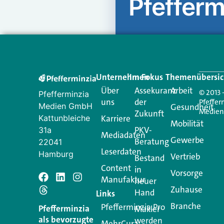
Pfefferm
Unternehmen
Im Fokus
Themenübersic
Über
Assekuranz
Arbeit
© 2013 
Pfefferminzia
uns
der
Pfeffer
Medien GmbH
Gesundheit
Medie
Zukunft
Kattunbleiche
Karriere
Mobilität
PKV-
31a
Mediadaten
Gewerbe
Beratung
22041
Leserdaten
Hamburg
Vertrieb
Bestand
Content
in
Vorsorge
Manufaktur
Schreiben Si
neuer
Zuhause
Hand
Links
Branche
Pfefferminzia.Pro
Ihre E-Mail-Adresse wird n
Pfefferminzia
Makler
als bevorzugte
werden
MehrCura