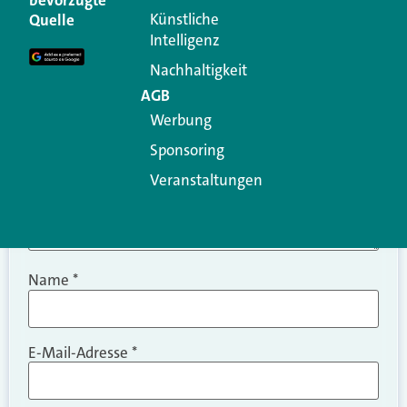
Erforderliche Felder sind mit
*
markiert
Künstliche
Quelle
Intelligenz
Kommentar
*
Nachhaltigkeit
AGB
Werbung
Sponsoring
Veranstaltungen
Name
*
E-Mail-Adresse
*