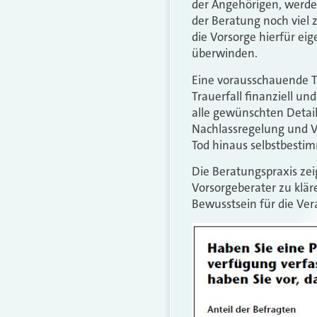
der Angehörigen, werden
der Beratung noch viel
die Vorsorge hierfür eig
überwinden.
Eine vorausschauende Tr
Trauerfall finanziell u
alle gewünschten Details
Nachlassregelung und V
Tod hinaus selbstbesti
Die Beratungspraxis ze
Vorsorgeberater zu klä
Bewusstsein für die Ve