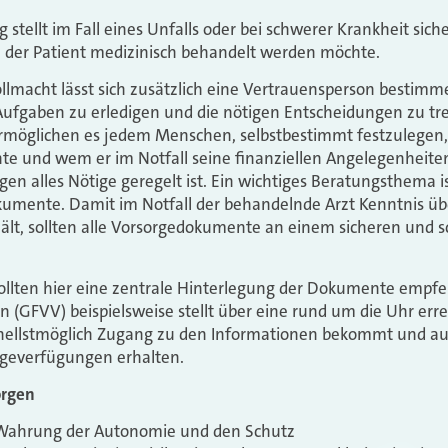
stellt im Fall eines Unfalls oder bei schwerer Krankheit sich
e der Patient medizinisch behandelt werden möchte.
llmacht lässt sich zusätzlich eine Vertrauensperson bestimme
e Aufgaben zu erledigen und die nötigen Entscheidungen zu tre
möglichen es jedem Menschen, selbstbestimmt festzulegen, 
e und wem er im Notfall seine finanziellen Angelegenheiten
en alles Nötige geregelt ist. Ein wichtiges Beratungsthema i
kumente. Damit im Notfall der behandelnde Arzt Kenntnis üb
lt, sollten alle Vorsorgedokumente an einem sicheren und s
ollten hier eine zentrale Hinterlegung der Dokumente empfeh
 (GFVV) beispielsweise stellt über eine rund um die Uhr erre
schnellstmöglich Zugang zu den Informationen bekommt und a
geverfügungen erhalten.
orgen
 Wahrung der Autonomie und den Schutz