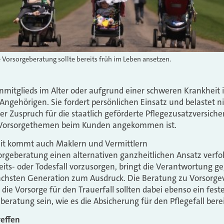
 Vorsorgeberatung sollte bereits früh im Leben ansetzen.
nmitglieds im Alter oder aufgrund einer schweren Krankheit is
Angehörigen. Sie fordert persönlichen Einsatz und belastet n
er Zuspruch für die staatlich geförderte Pflegezusatzversiche
e Vorsorgethemen beim Kunden angekommen ist.
it kommt auch Maklern und Vermittlern
sorgeberatung einen alternativen ganzheitlichen Ansatz verfo
its- oder Todesfall vorzusorgen, bringt die Verantwortung 
ächsten Generation zum Ausdruck. Die Beratung zu Vorsorg
ie Vorsorge für den Trauerfall sollten dabei ebenso ein feste
eratung sein, wie es die Absicherung für den Pflegefall bereit
effen