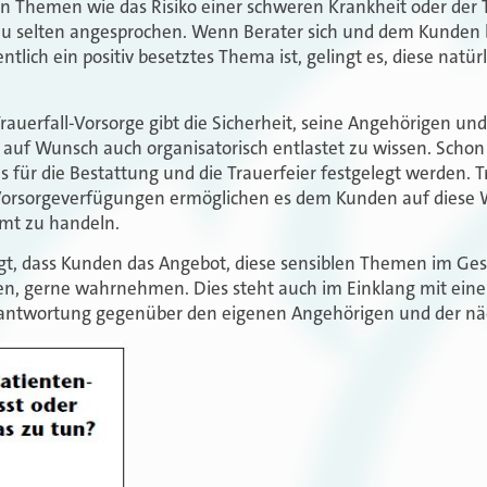
 Themen wie das Risiko einer schweren Krankheit oder der Tr
 zu selten angesprochen. Wenn Berater sich und dem Kunden
entlich ein positiv besetztes Thema ist, gelingt es, diese na
auerfall-Vorsorge gibt die Sicherheit, seine Angehörigen und
nd auf Wunsch auch organisatorisch entlastet zu wissen. Scho
 für die Bestattung und die Trauerfeier festgelegt werden. T
orsorgeverfügungen ermöglichen es dem Kunden auf diese W
mmt zu handeln.
igt, dass Kunden das Angebot, diese sensiblen Themen im Ge
ren, gerne wahrnehmen. Dies steht auch im Einklang mit e
rantwortung gegenüber den eigenen Angehörigen und der nä