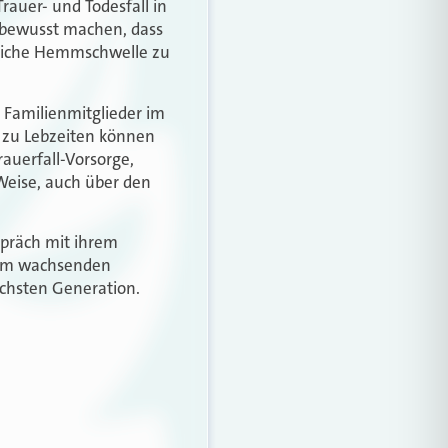
auer- und Todesfall in
 bewusst machen, dass
türliche Hemmschwelle zu
 Familienmitglieder im
n zu Lebzeiten können
rauerfall-Vorsorge,
eise, auch über den
spräch mit ihrem
inem wachsenden
chsten Generation.