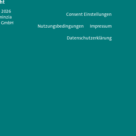
ht
Jetzt anmelden
- 2026
Consent Einstellungen
minzia
n GmbH
Nutzungsbedingungen
Impressum
Datenschutzerklärung
e einen Kommentar
icht veröffentlicht.
Erforderliche Felder sind mit
*
markiert