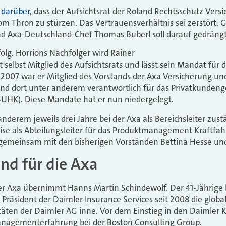
 darüber
, dass der Aufsichtsrat der Roland Rechtsschutz Vers
m Thron zu stürzen. Das Vertrauensverhältnis sei zerstört. 
und Axa-Deutschland-Chef Thomas Buberl soll darauf gedräng
folg. Horrions Nachfolger wird Rainer
t selbst Mitglied des Aufsichtsrats und lässt sein Mandat für 
 2007 war er Mitglied des Vorstands der Axa Versicherung u
d dort unter anderem verantwortlich für das Privatkundenge
 (SUHK). Diese Mandate hat er nun niedergelegt.
nderem jeweils drei Jahre bei der Axa als Bereichsleiter zus
e als Abteilungsleiter für das Produktmanagement Kraftfahrt
meinsam mit den bisherigen Vorständen Bettina Hesse und 
nd für die Axa
der Axa übernimmt Hanns Martin Schindewolf. Der 41-Jährige
 Präsident der Daimler Insurance Services seit 2008 die glob
itäten der Daimler AG inne. Vor dem Einstieg in den Daimler
nagementerfahrung bei der Boston Consulting Group.