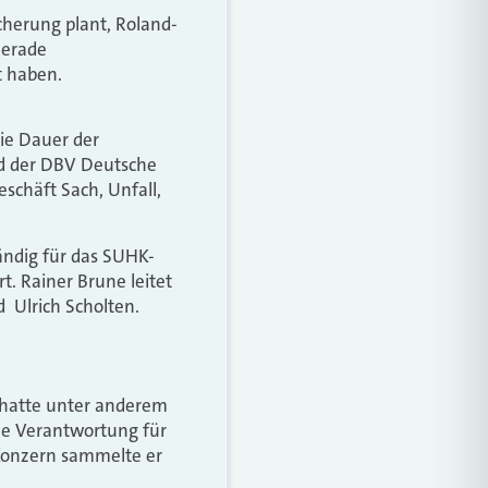
icherung plant, Roland-
Gerade
t haben.
die Dauer der
nd der DBV Deutsche
schäft Sach, Unfall,
tändig für das SUHK-
. Rainer Brune leitet
Ulrich Scholten.
 hatte unter anderem
ale Verantwortung für
 Konzern sammelte er