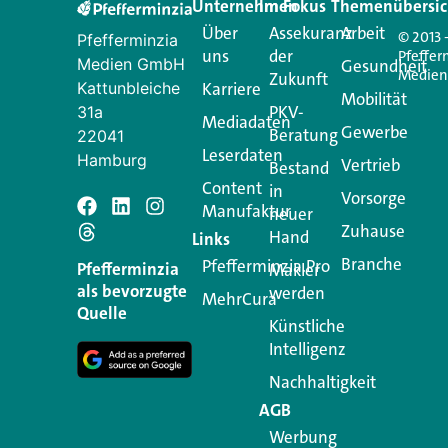
Unternehmen
Im Fokus
Themenübersic
Über
Assekuranz
Arbeit
© 2013 
Pfefferminzia
uns
der
Pfeffer
Medien GmbH
Gesundheit
Medie
Zukunft
Kattunbleiche
Karriere
Mobilität
PKV-
31a
Mediadaten
Gewerbe
Beratung
22041
Leserdaten
Hamburg
Vertrieb
Bestand
Content
in
Vorsorge
Manufaktur
Schreiben Si
neuer
Zuhause
Hand
Links
Branche
Pfefferminzia.Pro
Ihre E-Mail-Adresse wird n
Pfefferminzia
Makler
als bevorzugte
werden
MehrCura
Kommentar
*
Quelle
Künstliche
Intelligenz
Nachhaltigkeit
AGB
Werbung