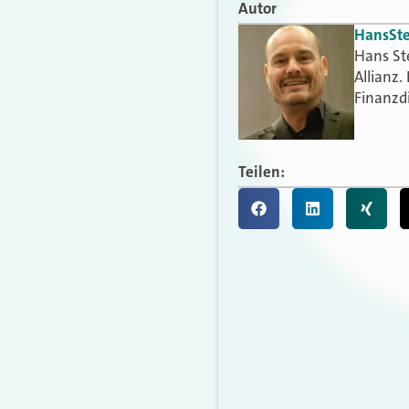
Autor
Hans
St
Hans St
Allianz.
Finanzdi
Teilen: