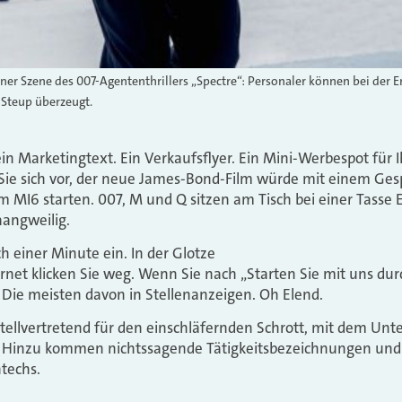
iner Szene des 007-Agententhrillers „Spectre“: Personaler können bei der E
 Steup überzeugt.
 ein Marketingtext. Ein Verkaufsflyer. Ein Mini-Werbespot für
en Sie sich vor, der neue James-Bond-Film würde mit einem Ges
 MI6 starten. 007, M und Q sitzen am Tisch bei einer Tasse 
aangweilig.
h einer Minute ein. In der Glotze
ernet klicken Sie weg. Wenn Sie nach „Starten Sie mit uns dur
 Die meisten davon in Stellenanzeigen. Oh Elend.
 stellvertretend für den einschläfernden Schrott, mit dem U
. Hinzu kommen nichtssagende Tätigkeitsbezeichnungen und e
techs.