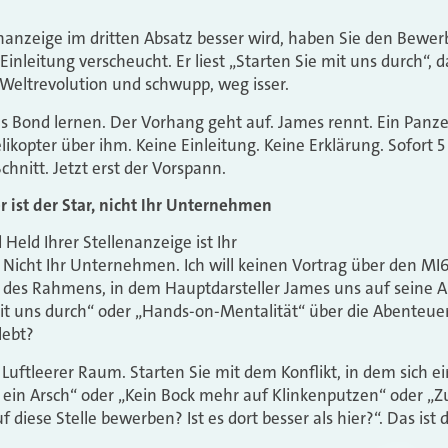
enanzeige im dritten Absatz besser wird, haben Sie den Bewerb
Einleitung verscheucht. Er liest „Starten Sie mit uns durch“,
eltrevolution und schwupp, weg isser.
 Bond lernen. Der Vorhang geht auf. James rennt. Ein Panzer
likopter über ihm. Keine Einleitung. Keine Erklärung. Sofort 
Schnitt. Jetzt erst der Vorspann.
r ist der Star, nicht Ihr Unternehmen
Held Ihrer Stellenanzeige ist Ihr
 Nicht Ihr Unternehmen. Ich will keinen Vortrag über den MI6
il des Rahmens, in dem Hauptdarsteller James uns auf seine
it uns durch“ oder „Hands-on-Mentalität“ über die Abenteuer
lebt?
. Luftleerer Raum. Starten Sie mit dem Konflikt, in dem sich 
t ein Arsch“ oder „Kein Bock mehr auf Klinkenputzen“ oder „Z
uf diese Stelle bewerben? Ist es dort besser als hier?“. Das ist 