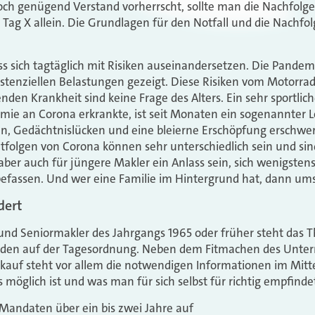
ch genügend Verstand vorherrscht, sollte man die Nachfolge
Tag X allein. Die Grundlagen für den Notfall und die Nachfo
 sich tagtäglich mit Risiken auseinandersetzen. Die Pandemi
istenziellen Belastungen gezeigt. Diese Risiken vom Motorrad
enden Krankheit sind keine Frage des Alters. Ein sehr sportlich
ie an Corona erkrankte, ist seit Monaten ein sogenannter L
n, Gedächtnislücken und eine bleierne Erschöpfung erschwe
pätfolgen von Corona können sehr unterschiedlich sein und s
er auch für jüngere Makler ein Anlass sein, sich wenigstens
efassen. Und wer eine Familie im Hintergrund hat, dann um
dert
und Seniormakler des Jahrgangs 1965 oder früher steht das
ründen auf der Tagesordnung. Neben dem Fitmachen des Unt
kauf steht vor allem die notwendigen Informationen im Mitt
möglich ist und was man für sich selbst für richtig empfinde
h Mandaten über ein bis zwei Jahre auf