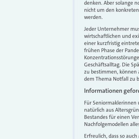
denken. Aber solange no
nicht um den konkreten 
werden.
Jeder Unternehmer muss
wirtschaftlichen und ex
einer kurzfristig eintret
frühen Phase der Pandem
Konzentrationsstörunge
Geschäftsalltag. Die S
zu bestimmen, können ab
dem Thema Notfall zu b
Informationen gefor
Für Seniormaklerinnen 
natürlich aus Altersg
Bestandes für einen Ver
Nachfolgemodellen alles 
Erfreulich, dass so auc