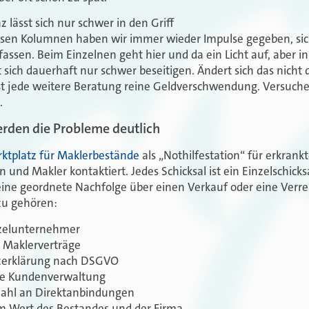
 lässt sich nur schwer in den Griff
esen Kolumnen haben wir immer wieder Impulse gegeben, sic
ssen. Beim Einzelnen geht hier und da ein Licht auf, aber i
 sich dauerhaft nur schwer beseitigen. Ändert sich das nicht 
st jede weitere Beratung reine Geldverschwendung. Versuche
.
erden die Probleme deutlich
ktplatz für Maklerbestände
als „Nothilfestation“ für erkrank
und Makler kontaktiert. Jedes Schicksal ist ein Einzelschicksa
ine geordnete Nachfolge über einen Verkauf oder eine Verr
u gehören:
nzelunternehmer
 Maklerverträge
zerklärung nach DSGVO
le Kundenverwaltung
ahl an Direktanbindungen
m Wert des Bestandes und der Firma