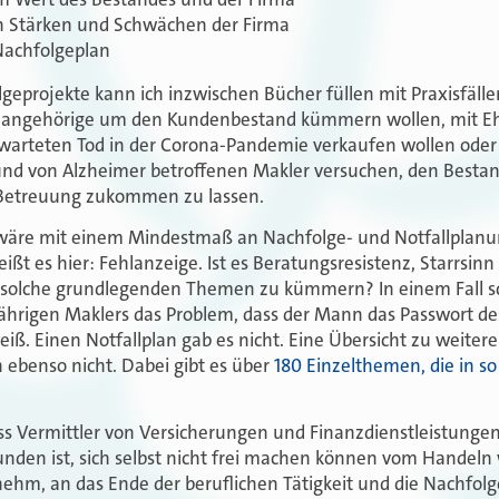
n Stärken und Schwächen der Firma
 Nachfolgeplan
lgeprojekte kann ich inzwischen Bücher füllen mit Praxisfäll
enangehörige um den Kundenbestand kümmern wollen, mit Ehe
arteten Tod in der Corona-Pandemie verkaufen wollen oder 
und von Alzheimer betroffenen Makler versuchen, den Besta
Betreuung zukommen zu lassen.
e wäre mit einem Mindestmaß an Nachfolge- und Notfallplanun
ißt es hier: Fehlanzeige. Ist es Beratungsresistenz, Starrsin
m solche grundlegenden Themen zu kümmern? In einem Fall sc
jährigen Maklers das Problem, dass der Mann das Passwort d
iß. Einen Notfallplan gab es nicht. Eine Übersicht zu weite
benso nicht. Dabei gibt es über
180 Einzelthemen, die in s
ass Vermittler von Versicherungen und Finanzdienstleistungen
unden ist, sich selbst nicht frei machen können vom Handeln
nehm, an das Ende der beruflichen Tätigkeit und die Nachfol