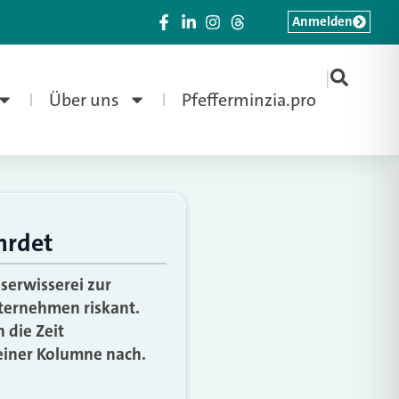
Anmelden
|
Über uns
Pfefferminzia.pro
hrdet
serwisserei zur
nternehmen riskant.
 die Zeit
einer Kolumne nach.