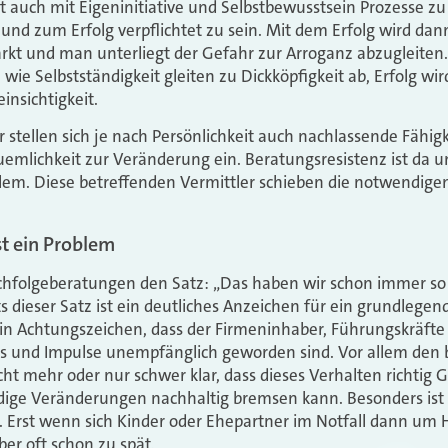
 auch mit Eigeninitiative und Selbstbewusstsein Prozesse zu 
 und zum Erfolg verpflichtet zu sein. Mit dem Erfolg wird dan
rkt und man unterliegt der Gefahr zur Arroganz abzugleiten.
ie Selbstständigkeit gleiten zu Dickköpfigkeit ab, Erfolg wir
insichtigkeit.
tellen sich je nach Persönlichkeit auch nachlassende Fähigk
emlichkeit zur Veränderung ein. Beratungsresistenz ist da un
lem. Diese betreffenden Vermittler schieben die notwendig
st ein Problem
achfolgeberatungen den Satz: „Das haben wir schon immer s
ts dieser Satz ist ein deutliches Anzeichen für ein grundlege
ein Achtungszeichen, dass der Firmeninhaber, Führungskräfte
pps und Impulse unempfänglich geworden sind. Vor allem den
ht mehr oder nur schwer klar, dass dieses Verhalten richtig 
ige Veränderungen nachhaltig bremsen kann. Besonders is
. Erst wenn sich Kinder oder Ehepartner im Notfall dann um 
ber oft schon zu spät.