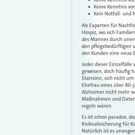
Keine Kenntnis vo
Kein Notfall- und
Als Experten für Nachfo
Hospiz, wo sich Famili
des Mannes durch unerw
den pflegebedürftigen 
den Kunden eine neue 
Jeder dieser Einzelfäll
gewesen, doch häufig he
Starrsinn, sich nicht u
Ehefrau eines über 80-
Alzheimer nicht mehr we
Maßnahmen und Daten e
regeln wären.
Es ist schon paradox, d
Risikoabsicherung für K
Natürlich ist es unange