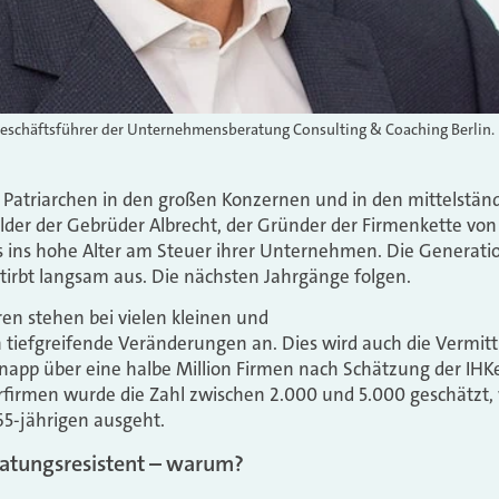
Geschäftsführer der Unternehmensberatung Consulting & Coaching Berlin.
e Patriarchen in den großen Konzernen und in den mittelstän
lder der Gebrüder Albrecht, der Gründer der Firmenkette vo
s ins hohe Alter am Steuer ihrer Unternehmen. Die Generatio
irbt langsam aus. Die nächsten Jahrgänge folgen.
n stehen bei vielen kleinen und
iefgreifende Veränderungen an. Dies wird auch die Vermittl
napp über eine halbe Million Firmen nach Schätzung der IHK
rfirmen wurde die Zahl zwischen 2.000 und 5.000 geschätzt
 65-jährigen ausgeht.
atungsresistent – warum?