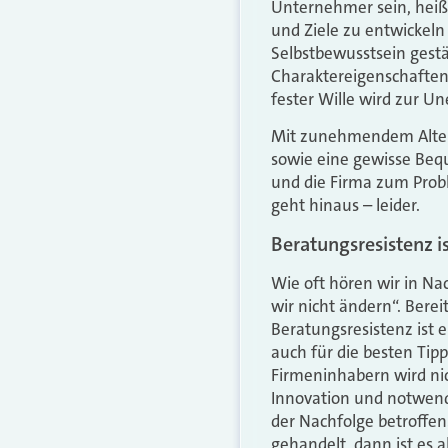
Unternehmer sein, heißt
und Ziele zu entwickeln
Selbstbewusstsein gestä
Charaktereigenschaften w
fester Wille wird zur Une
Mit zunehmendem Alter s
sowie eine gewisse Bequ
und die Firma zum Prob
geht hinaus – leider.
Beratungsresistenz i
Wie oft hören wir in N
wir nicht ändern“. Berei
Beratungsresistenz ist 
auch für die besten Ti
Firmeninhabern wird nic
Innovation und notwend
der Nachfolge betroffen
gehandelt, dann ist es a