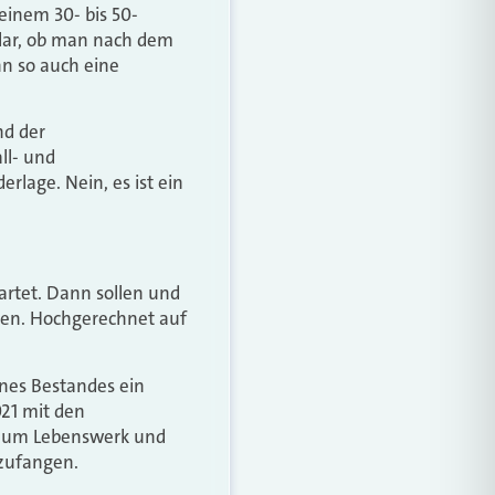
einem 30- bis 50-
klar, ob man nach dem
nn so auch eine
nd der
ll- und
rlage. Nein, es ist ein
artet. Dann sollen und
den. Hochgerechnet auf
nes Bestandes ein
021 mit den
 zum Lebenswerk und
nzufangen.