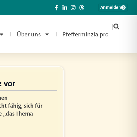
Anmelden
|
Über uns
Pfefferminzia.pro
z vor
hen
t fähig, sich für
ge „das Thema