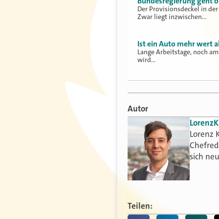
Bundesregierung geht o
Der Provisionsdeckel in der
Zwar liegt inzwischen…
Ist ein Auto mehr wert a
Lange Arbeitstage, noch am
wird…
Autor
Lorenz
K
Lorenz K
Chefred
sich ne
Teilen: