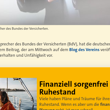
cher des Bundes der Versicherten.
sprecher des Bundes der Versicherten (BdV), hat die deutsch
inem Beitrag, der am Mittwoch auf dem
Blog des Vereins
veröf
erhalten und Unfähigkeit vor.
Lebe dein bestes Leben
Um sorgenfrei in den Ruhestand zu blicken,
braucht es
professionelle Ruhestandsplanung
.
Damit Ihre Kundinnen und Kunden
ihr bestes
Leben leben können
.