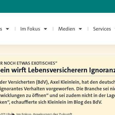
s
Im Fokus
Medien
Services
R NOCH ETWAS EXOTISCHES“
ein wirft Lebensversicherern Ignoran
der Versicherten (BdV), Axel Kleinlein, hat den deutsc
ignorantes Verhalten vorgeworfen. Die Branche sei nich
twicklungen zu öffnen“ und sei zudem nicht in der La
en“, echauffierte sich Kleinlein im Blog des BdV.
:07 Uhr
Im Fokus: Assekuranz der Zukunft