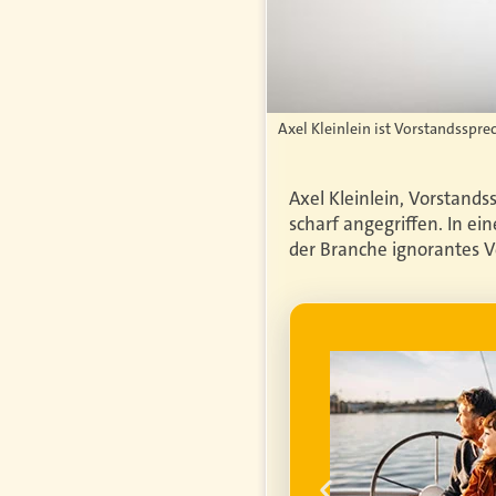
Axel Kleinlein ist Vorstandsspre
Axel Kleinlein, Vorstands
scharf angegriffen. In e
der Branche ignorantes V
WERBUNG
genfrei im
ume für ihren
um die
finanzielle