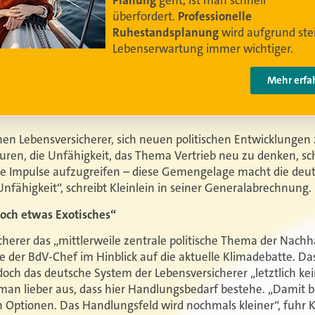
Video anschauen
hen Lebensversicherer, sich neuen politischen Entwicklungen 
en, die Unfähigkeit, das Thema Vertrieb neu zu denken, sc
sche Impulse aufzugreifen – diese Gemengelage macht die deu
nfähigkeit“, schreibt Kleinlein in seiner Generalabrechnung.
och etwas Exotisches“
icherer das „mittlerweile zentrale politische Thema der Nach
te der BdV-Chef im Hinblick auf die aktuelle Klimadebatte. Da
 doch das deutsche System der Lebensversicherer „letztlich ke
man lieber aus, dass hier Handlungsbedarf bestehe. „Damit
 Optionen. Das Handlungsfeld wird nochmals kleiner“, fuhr Kl