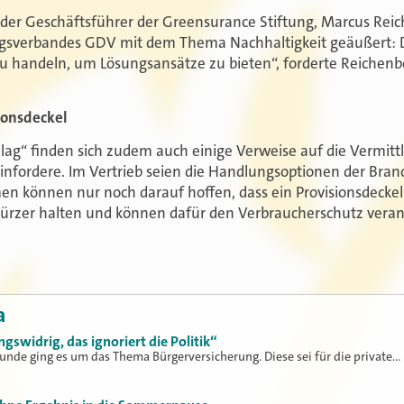
 der Geschäftsführer der Greensurance Stiftung, Marcus Reic
sverbandes GDV mit dem Thema Nachhaltigkeit geäußert: D
u handeln, um Lösungsansätze zu bieten“, forderte Reichen
ionsdeckel
ag“ finden sich zudem auch einige Verweise auf die Vermittl
nfordere. Im Vertrieb seien die Handlungsoptionen der Branch
n können nur noch darauf hoffen, dass ein Provisionsdeck
kürzer halten und können dafür den Verbraucherschutz veran
a
ngswidrig, das ignoriert die Politik“
unde ging es um das Thema Bürgerversicherung. Diese sei für die private…