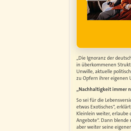
ell
ufgrund steigender
htiger.
Mehr erfahren
„Die Ignoranz der deutsc
in überkommenen Struktur
Unwille, aktuelle politi
zu Opfern ihrer eigenen U
„Nachhaltigkeit immer n
So sei für die Lebensvers
etwas Exotisches“, erklär
Kleinlein weiter, erlaube
Angebote“. Dann blende 
aber weiter seine eigenen