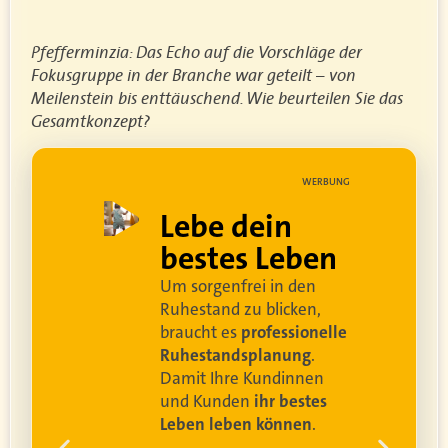
Pfefferminzia: Das Echo auf die Vorschläge der
Fokusgruppe in der Branche war geteilt – von
Meilenstein bis enttäuschend. Wie beurteilen Sie das
Gesamtkonzept?
UNG
WERBUNG
ell
Lebe dein
rei
bestes Leben
Um sorgenfrei in den
and
Ruhestand zu blicken,
braucht es
professionelle
Ruhestandsplanung
.
Damit Ihre Kundinnen
ren
und Kunden
ihr bestes
Leben leben können
.
 um