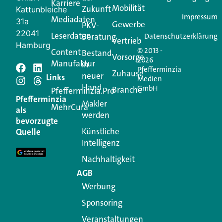
Karriere
Mobilität
Zukunft
Jetzt anmelden
Kattunbleiche
Impressum
Mediadaten
31a
Gewerbe
PKV-
22041
Leserdaten
Beratung
Datenschutzerklärung
Vertrieb
Hamburg
© 2013 -
Content
Bestand
Vorsorge
2026
Manufaktur
in
Pfefferminzia
Zuhause
neuer
Schreiben Sie einen
Links
Medien
Hand
GmbH
Branche
Pfefferminzia.Pro
Kommentar
Pfefferminzia
Makler
MehrCura
als
werden
bevorzugte
Ihre E-Mail-Adresse wird nicht veröffentlicht.
Künstliche
Quelle
Erforderliche Felder sind mit
*
markiert
Intelligenz
Kommentar
*
Nachhaltigkeit
AGB
Werbung
Sponsoring
Veranstaltungen