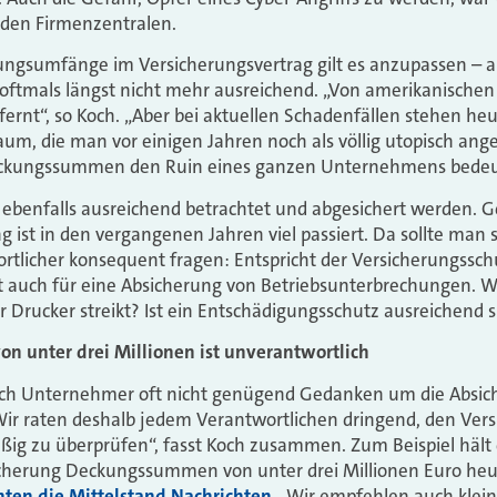
 den Firmenzentralen.
ungsumfänge im Versicherungsvertrag gilt es anzupassen – a
tmals längst nicht mehr ausreichend. „Von amerikanischen V
fernt“, so Koch. „Aber bei aktuellen Schadenfällen stehen heu
, die man vor einigen Jahren noch als völlig utopisch ange
eckungssummen den Ruin eines ganzen Unternehmens bedeu
n ebenfalls ausreichend betrachtet und abgesichert werden. 
 ist in den vergangenen Jahren viel passiert. Da sollte man s
licher konsequent fragen: Entspricht der Versicherungssch
t auch für eine Absicherung von Betriebsunterbrechungen. W
 Drucker streikt? Ist ein Entschädigungsschutz ausreichend s
 unter drei Millionen ist unverantwortlich
 sich Unternehmer oft nicht genügend Gedanken um die Absic
Wir raten deshalb jedem Verantwortlichen dringend, den Vers
g zu überprüfen“, fasst Koch zusammen. Zum Beispiel hält e
sicherung Deckungssummen von unter drei Millionen Euro heu
hten die Mittelstand Nachrichten
. „Wir empfehlen auch kle