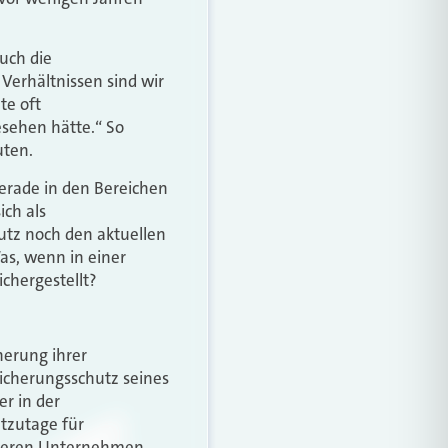
uch die
erhältnissen sind wir
te oft
sehen hätte.“ So
ten.
Gerade in den Bereichen
ich als
utz noch den aktuellen
as, wenn in einer
ichergestellt?
herung ihrer
icherungsschutz seines
r in der
tzutage für
ineren Unternehmen