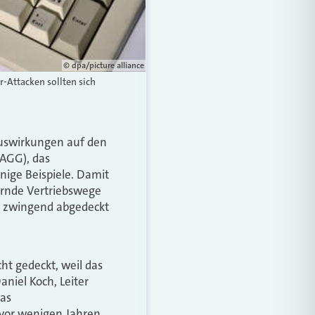
© dpa/picture alliance
-Attacken sollten sich
Auswirkungen auf den
(AGG), das
nige Beispiele. Damit
ernde Vertriebswege
ht zwingend abgedeckt
ht gedeckt, weil das
aniel Koch, Leiter
das
 vor wenigen Jahren