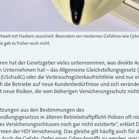
weit mit Hackern assoziiert: Besonders vor modernen Gefahren wie Cyber
 gab es früher noch nicht.
ren hat der Gesetzgeber vieles unternommen, was direkte 
n Unternehmen hat – das Allgemeine Gleichstellungsgesetz 
SchadG) oder die Verbrauchsgüterkaufrichtlinie sind nur ei
ch die Betriebe auf neue Kundenbedürfnisse und sich veränd
irgt neue Risiken, die vom bisherigen Versicherungsschutz nic
letzungen aus den Bestimmungen des
dlungsgesetzes in älteren Betriebshaftpflicht-Policen oft nic
 Versicherungsschlusses noch gar nicht existierte“, erklärt D
en der HDI Versicherung. Das gleiche gilt häufig auch für 
Auch die Gefahr, Opfer eines Cyber-Angriffs zu werden, war