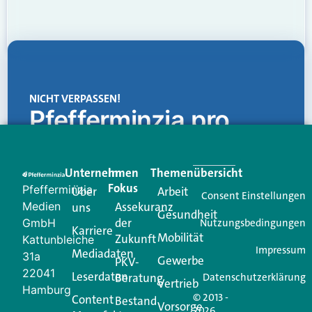
NICHT VERPASSEN!
Pfefferminzia.pro
Eine Plattform, die liefert: aktuelle Informationen,
praktische Services und einen einzigartigen Content-
Unternehmen
Im
Themenübersicht
Creator für Ihre Kundenkommunikation. Alles, was
Fokus
Pfefferminzia
Über
Arbeit
Ihren Vertriebsalltag leichter macht. Mit nur einem
Consent Einstellungen
Medien
Assekuranz
uns
Login.
Gesundheit
der
GmbH
Nutzungsbedingungen
Karriere
Mobilität
Zukunft
Jetzt anmelden
Kattunbleiche
Impressum
Mediadaten
31a
Gewerbe
PKV-
22041
Leserdaten
Beratung
Datenschutzerklärung
Vertrieb
Hamburg
© 2013 -
Content
Bestand
Vorsorge
2026