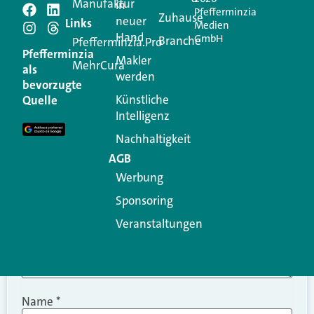
Manufaktur
in
Pfefferminzia
Schreiben Sie einen
Zuhause
neuer
Links
Medien
Hand
GmbH
Branche
Kommentar
Pfefferminzia.Pro
Pfefferminzia
Makler
MehrCura
als
werden
Ihre E-Mail-Adresse wird nicht veröffentlicht.
bevorzugte
Erforderliche Felder sind mit
*
markiert
Künstliche
Quelle
Intelligenz
Kommentar
*
Nachhaltigkeit
AGB
Werbung
Sponsoring
Veranstaltungen
Name
*