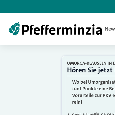
New
UMORGA-KLAUSELN IN D
Hören Sie jetzt
Wo bei Umorganisati
fünf Punkte eine B
Vorurteile zur PKV e
rein!
Karen Schmidt
09. Okt