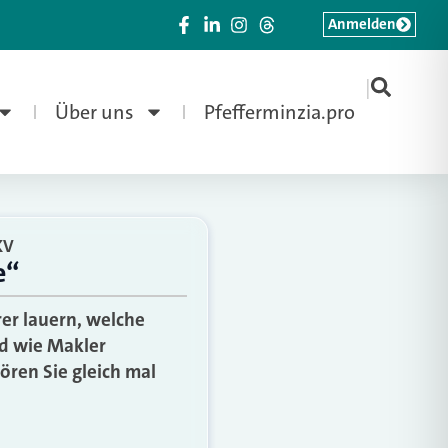
Anmelden
|
Über uns
Pfefferminzia.pro
KV
e“
er lauern, welche
d wie Makler
Hören Sie gleich mal