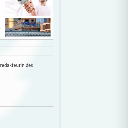
…
fredakteurin des