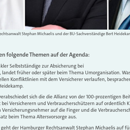
echtsanwalt Stephan Michaelis und der BU-Sachverständige Bert Heidekam
hen folgende Themen auf der Agenda:
ler Selbstständige zur Absicherung bei
, landet früher oder später beim Thema Umorganisation. Was 
ellen Konfliktlinien mit dem Versicherer verlaufen, besprach
 Heidekamp.
erabschiedet sich die die Allianz von der 100-prozentigen Bei
bei Versicherern und Verbraucherschützern auf ordentlich Krit
 Versicherungsnehmer auf die Finger und die Verbrauchersch
satz beim Thema Altersvorsorge aus.
geht der Hamburger Rechtsanwalt Stephan Michaelis auf fün