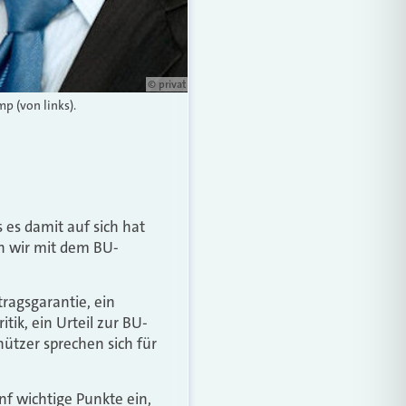
© privat
p (von links).
es damit auf sich hat
en wir mit dem BU-
tragsgarantie, ein
ik, ein Urteil zur BU-
ützer sprechen sich für
f wichtige Punkte ein,