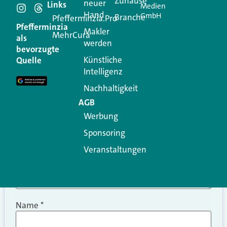
Schreiben Sie einen
Zuhause
neuer
Links
Medien
Hand
GmbH
Branche
Kommentar
Pfefferminzia.Pro
Pfefferminzia
Makler
MehrCura
als
werden
Ihre E-Mail-Adresse wird nicht veröffentlicht.
bevorzugte
Erforderliche Felder sind mit
*
markiert
Künstliche
Quelle
Intelligenz
Kommentar
*
Nachhaltigkeit
AGB
Werbung
Sponsoring
Veranstaltungen
Name
*