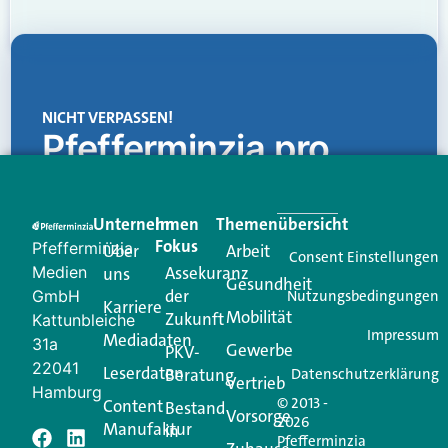
NICHT VERPASSEN!
Pfefferminzia.pro
Eine Plattform, die liefert: aktuelle Informationen,
praktische Services und einen einzigartigen Content-
Unternehmen
Im
Themenübersicht
Creator für Ihre Kundenkommunikation. Alles, was
Fokus
Pfefferminzia
Über
Arbeit
Ihren Vertriebsalltag leichter macht. Mit nur einem
Consent Einstellungen
Medien
Assekuranz
uns
Login.
Gesundheit
der
GmbH
Nutzungsbedingungen
Karriere
Mobilität
Zukunft
Jetzt anmelden
Kattunbleiche
Impressum
Mediadaten
31a
Gewerbe
PKV-
22041
Leserdaten
Beratung
Datenschutzerklärung
Vertrieb
Hamburg
© 2013 -
Content
Bestand
Vorsorge
2026
Manufaktur
in
Pfefferminzia