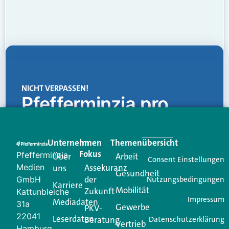
NICHT VERPASSEN!
Pfefferminzia.pro
Eine Plattform, die liefert: aktuelle Informationen,
praktische Services und einen einzigartigen Content-
Unternehmen
Im
Themenübersicht
Creator für Ihre Kundenkommunikation. Alles, was
Fokus
Pfefferminzia
Über
Arbeit
Ihren Vertriebsalltag leichter macht. Mit nur einem
Consent Einstellungen
Medien
Assekuranz
uns
Login.
Gesundheit
der
GmbH
Nutzungsbedingungen
Karriere
Mobilität
Zukunft
Jetzt anmelden
Kattunbleiche
Impressum
Mediadaten
31a
Gewerbe
PKV-
22041
Leserdaten
Beratung
Datenschutzerklärung
Vertrieb
Hamburg