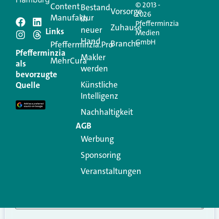
© 2013 -
Content
Bestand
Vorsorge
2026
Manufaktur
in
Pfefferminzia
Schreiben Sie einen
Zuhause
neuer
Links
Medien
Hand
GmbH
Branche
Kommentar
Pfefferminzia.Pro
Pfefferminzia
Makler
MehrCura
als
werden
Ihre E-Mail-Adresse wird nicht veröffentlicht.
bevorzugte
Erforderliche Felder sind mit
*
markiert
Künstliche
Quelle
Intelligenz
Kommentar
*
Nachhaltigkeit
AGB
Werbung
Sponsoring
Veranstaltungen