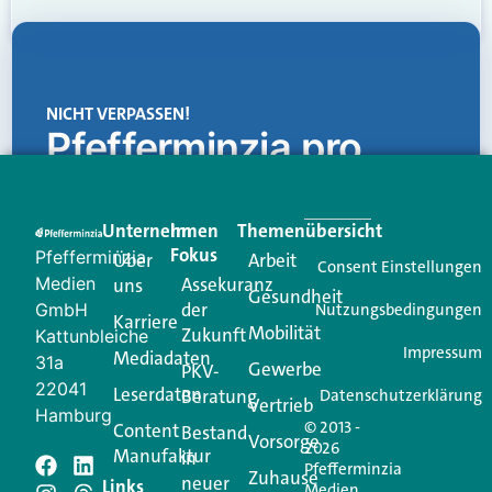
NICHT VERPASSEN!
Pfefferminzia.pro
Eine Plattform, die liefert: aktuelle Informationen,
praktische Services und einen einzigartigen Content-
Unternehmen
Im
Themenübersicht
Creator für Ihre Kundenkommunikation. Alles, was
Fokus
Pfefferminzia
Über
Arbeit
Ihren Vertriebsalltag leichter macht. Mit nur einem
Consent Einstellungen
Medien
Assekuranz
uns
Login.
Gesundheit
der
GmbH
Nutzungsbedingungen
Karriere
Mobilität
Zukunft
Jetzt anmelden
Kattunbleiche
Impressum
Mediadaten
31a
Gewerbe
PKV-
22041
Leserdaten
Beratung
Datenschutzerklärung
Vertrieb
Hamburg
© 2013 -
Content
Bestand
Vorsorge
2026
Manufaktur
in
Pfefferminzia
Schreiben Sie einen
Zuhause
neuer
Links
Medien