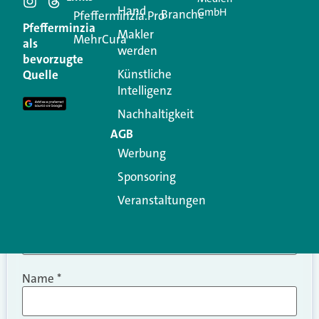
Hand
GmbH
Branche
Kommentar
Pfefferminzia.Pro
Pfefferminzia
Makler
MehrCura
als
werden
Ihre E-Mail-Adresse wird nicht veröffentlicht.
bevorzugte
Erforderliche Felder sind mit
*
markiert
Künstliche
Quelle
Intelligenz
Kommentar
*
Nachhaltigkeit
AGB
Werbung
Sponsoring
Veranstaltungen
Name
*