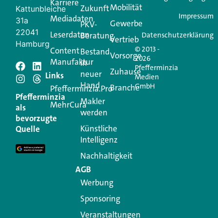
Karriere
Mobilität
Zukunft
Jetzt anmelden
Kattunbleiche
Impressum
Mediadaten
31a
Gewerbe
PKV-
22041
Leserdaten
Beratung
Datenschutzerklärung
Vertrieb
Hamburg
© 2013 -
Content
Bestand
Vorsorge
2026
Manufaktur
in
Pfefferminzia
Zuhause
neuer
Schreiben Sie einen
Links
Medien
Hand
GmbH
Branche
Pfefferminzia.Pro
Kommentar
Pfefferminzia
Makler
MehrCura
als
werden
bevorzugte
Ihre E-Mail-Adresse wird nicht veröffentlicht.
Künstliche
Quelle
Erforderliche Felder sind mit
*
markiert
Intelligenz
Kommentar
*
Nachhaltigkeit
AGB
Werbung
Sponsoring
Veranstaltungen