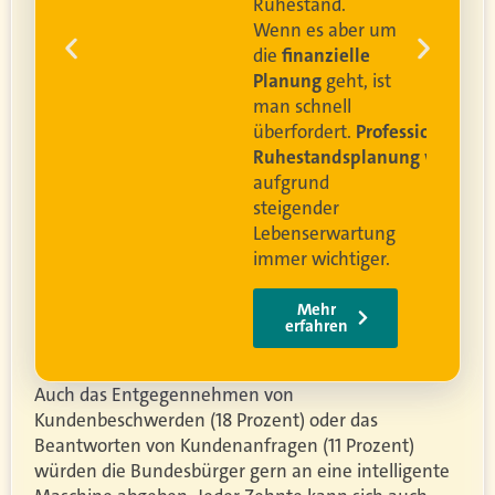
Leben leben können
.
 um
e
Video anschauen
ist
rofessionelle
lanung
wird
ung
er.
Auch das Entgegennehmen von
Kundenbeschwerden (18 Prozent) oder das
Beantworten von Kundenanfragen (11 Prozent)
würden die Bundesbürger gern an eine intelligente