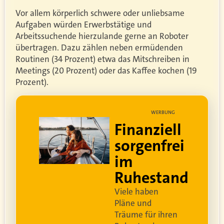
Vor allem körperlich schwere oder unliebsame
Aufgaben würden Erwerbstätige und
Arbeitssuchende hierzulande gerne an Roboter
übertragen. Dazu zählen neben ermüdenden
Routinen (34 Prozent) etwa das Mitschreiben in
Meetings (20 Prozent) oder das Kaffee kochen (19
Prozent).
UNG
WERBUNG
ell
Lebe dein
rei
bestes Leben
Um sorgenfrei in den
and
Ruhestand zu blicken,
braucht es
professionelle
Ruhestandsplanung
.
Damit Ihre Kundinnen
ren
und Kunden
ihr bestes