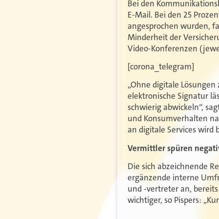
Bei den Kommunikationska
E-Mail. Bei den 25 Proze
angesprochen wurden, fan
Minderheit der Versicher
Video-Konferenzen (jewei
[corona_telegram]
„Ohne digitale Lösungen
elektronische Signatur lä
schwierig abwickeln“, sag
und Konsumverhalten nac
an digitale Services wird b
Vermittler spüren negat
Die sich abzeichnende Rez
ergänzende interne Umf
und -vertreter an, berei
wichtiger, so Pispers: „K