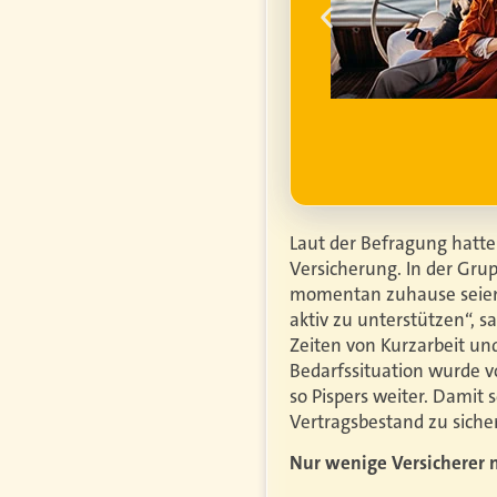
ell
ufgrund steigender
htiger.
Mehr erfahren
Laut der Befragung hatte
Versicherung. In der Grup
momentan zuhause seien, 
aktiv zu unterstützen“, 
Zeiten von Kurzarbeit un
Bedarfssituation wurde v
so Pispers weiter. Damit
Vertragsbestand zu siche
Nur wenige Versicherer 