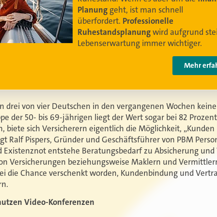
Leben leben können
.
Video anschauen
n drei von vier Deutschen in den vergangenen Wochen keinen
pe der 50- bis 69-jährigen liegt der Wert sogar bei 82 Prozen
biete sich Versicherern eigentlich die Möglichkeit, „Kunden 
sagt Ralf Pispers, Gründer und Geschäftsführer von PBM Perso
d Existenznot entstehe Beratungsbedarf zu Absicherung und 
on Versicherungen beziehungsweise Maklern und Vermittlern 
 sei die Chance verschenkt worden, Kundenbindung und Vertr
rn.
nutzen Video-Konferenzen