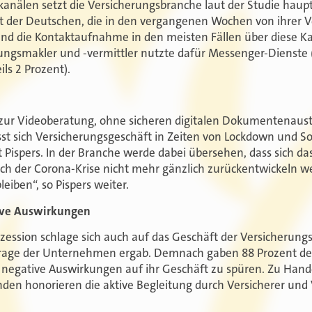
nälen setzt die Versicherungsbranche laut der Studie haupt
nt der Deutschen, die in den vergangenen Wochen von ihrer 
d die Kontaktaufnahme in den meisten Fällen über diese Kan
ungsmakler und -vermittler nutzte dafür Messenger-Dienste (
ls 2 Prozent).
 zur Videoberatung, ohne sicheren digitalen Dokumentenaus
sst sich Versicherungsgeschäft in Zeiten von Lockdown und So
t Pispers. In der Branche werde dabei übersehen, dass sich d
h der Corona-Krise nicht mehr gänzlich zurückentwickeln w
leiben“, so Pispers weiter.
ive Auswirkungen
ession schlage sich auch auf das Geschäft der Versicherungs
rage der Unternehmen ergab. Demnach gaben 88 Prozent de
ts negative Auswirkungen auf ihr Geschäft zu spüren. Zu Han
unden honorieren die aktive Begleitung durch Versicherer und 