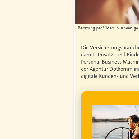
Beratung per Video: Nur wenige 
Die Versicherungsbranche
damit Umsatz- und Bindun
Personal Business Machin
der Agentur Dotkomm initi
digitale Kunden- und Vert
WERBUNG
genfrei im
ume für ihren
um die
finanzielle