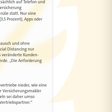
sächlich auf Telefon und
Versicherung
äle statt. Nur eine
3,5 Prozent), Apps oder
tausch und ohne
cial Distancing nur
as veränderte Kunden-
erde. „Die Anforderung
vertriebe nieder, wie eine
r Versicherungsmakler
deln sei daher umso
Vertriebspartner.“