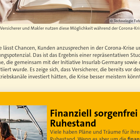
©
Technologie Foto
Versicherer und Makler nutzen diese Möglichkeit während der Corona-Kri
 lässt Chancen, Kunden anzusprechen in der Corona-Krise un
gspotenzial. Das ist das Ergebnis einer repräsentativen Stu
e, die gemeinsam mit der Initiative Insurlab Germany sowie
iert wurde. Es zeige sich, dass Versicherer, die bereits vor 
riebskanäle investiert hätten, die Krise besser meistern könn
Lebe dein bestes Leben
Um sorgenfrei in den Ruhestand zu blicken,
braucht es
professionelle Ruhestandsplanung
.
Damit Ihre Kundinnen und Kunden
ihr bestes