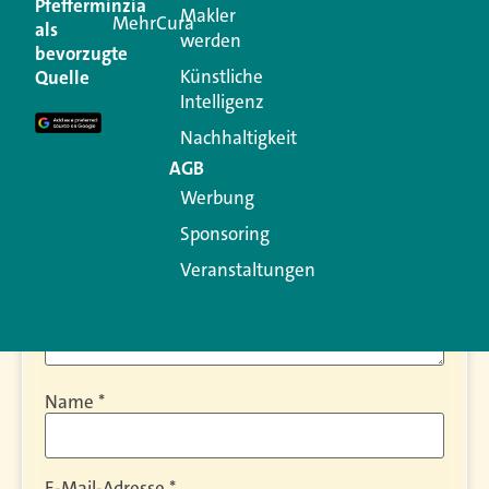
Kommentar
Pfefferminzia
Makler
MehrCura
als
werden
bevorzugte
Ihre E-Mail-Adresse wird nicht veröffentlicht.
Künstliche
Quelle
Erforderliche Felder sind mit
*
markiert
Intelligenz
Kommentar
*
Nachhaltigkeit
AGB
Werbung
Sponsoring
Veranstaltungen
Name
*
E-Mail-Adresse
*