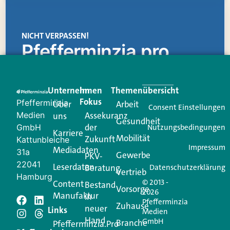
NICHT VERPASSEN!
Pfefferminzia.pro
Eine Plattform, die liefert: aktuelle Informationen,
praktische Services und einen einzigartigen Content-
Unternehmen
Im
Themenübersicht
Creator für Ihre Kundenkommunikation. Alles, was
Fokus
Pfefferminzia
Über
Arbeit
Ihren Vertriebsalltag leichter macht. Mit nur einem
Consent Einstellungen
Medien
Assekuranz
uns
Login.
Gesundheit
der
GmbH
Nutzungsbedingungen
Karriere
Mobilität
Zukunft
Jetzt anmelden
Kattunbleiche
Impressum
Mediadaten
31a
Gewerbe
PKV-
22041
Leserdaten
Beratung
Datenschutzerklärung
Vertrieb
Hamburg
© 2013 -
Content
Bestand
Vorsorge
2026
Manufaktur
in
Pfefferminzia
Zuhause
neuer
Schreiben Sie einen
Links
Medien
Hand
GmbH
Branche
Pfefferminzia.Pro