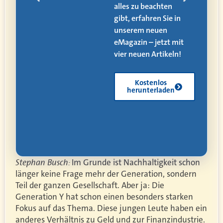
alles zu beachten
ät,
gibt, erfahren Sie in
 und
unserem neuen
eMagazin – jetzt mit
vier neuen Artikeln!
Kostenlos
herunterladen
Stephan Busch:
Im Grunde ist Nachhaltigkeit schon
länger keine Frage mehr der Generation, sondern
Teil der ganzen Gesellschaft. Aber ja: Die
Generation Y hat schon einen besonders starken
Fokus auf das Thema. Diese jungen Leute haben ein
anderes Verhältnis zu Geld und zur Finanzindustrie.