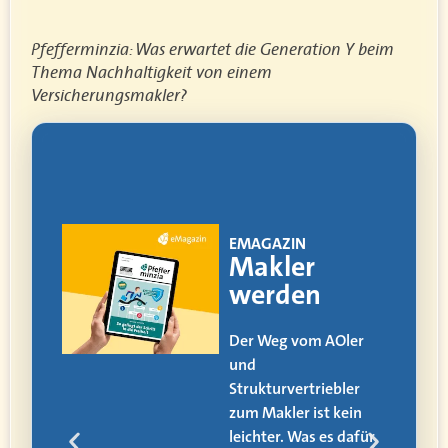
Pfefferminzia: Was erwartet die Generation Y beim
Thema Nachhaltigkeit von einem
Versicherungsmakler?
!
EMAGAZIN
ia
Makler
werden
itag
Der Weg vom AOler
und
alle
Strukturvertriebler
zum Makler ist kein
den
leichter. Was es dafür