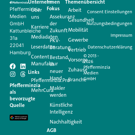
Unternehmen
Im
Themenübersicht
Creator für Ihre Kundenkommunikation. Alles, was
Fokus
Pfefferminzia
Über
Arbeit
Ihren Vertriebsalltag leichter macht. Mit nur einem
Consent Einstellungen
Medien
Assekuranz
uns
Login.
Gesundheit
der
GmbH
Nutzungsbedingungen
Karriere
Mobilität
Zukunft
Jetzt anmelden
Kattunbleiche
Impressum
Mediadaten
31a
Gewerbe
PKV-
22041
Leserdaten
Beratung
Datenschutzerklärung
Vertrieb
Hamburg
© 2013 -
Content
Bestand
Vorsorge
2026
Manufaktur
in
Pfefferminzia
Schreiben Sie einen
Zuhause
neuer
Links
Medien
Hand
GmbH
Branche
Kommentar
Pfefferminzia.Pro
Pfefferminzia
Makler
MehrCura
als
werden
Ihre E-Mail-Adresse wird nicht veröffentlicht.
bevorzugte
Erforderliche Felder sind mit
*
markiert
Künstliche
Quelle
Intelligenz
Kommentar
*
Nachhaltigkeit
AGB