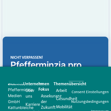
NICHT VERPASSEN!
Pfefferminzia.pro
Eine Plattform, die liefert: aktuelle Informationen,
praktische Services und einen einzigartigen Content-
Unternehmen
Im
Themenübersicht
Creator für Ihre Kundenkommunikation. Alles, was
Fokus
Pfefferminzia
Über
Arbeit
Ihren Vertriebsalltag leichter macht. Mit nur einem
Consent Einstellungen
Medien
Assekuranz
uns
Login.
Gesundheit
der
GmbH
Nutzungsbedingungen
Karriere
Mobilität
Zukunft
Jetzt anmelden
Kattunbleiche