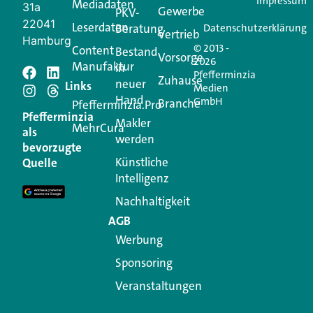
Impressum
Mediadaten
31a
Gewerbe
PKV-
22041
Leserdaten
Beratung
Datenschutzerklärung
Vertrieb
Hamburg
© 2013 -
Content
Bestand
Vorsorge
2026
Manufaktur
in
Pfefferminzia
Schreiben Sie einen
Zuhause
neuer
Links
Medien
Hand
GmbH
Branche
Kommentar
Pfefferminzia.Pro
Pfefferminzia
Makler
MehrCura
als
werden
Ihre E-Mail-Adresse wird nicht veröffentlicht.
bevorzugte
Erforderliche Felder sind mit
*
markiert
Künstliche
Quelle
Intelligenz
Kommentar
*
Nachhaltigkeit
AGB
Werbung
Sponsoring
Veranstaltungen