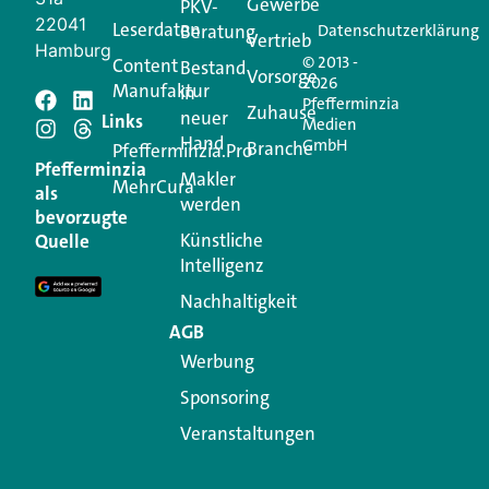
Gewerbe
PKV-
22041
Leserdaten
Beratung
Datenschutzerklärung
Vertrieb
Hamburg
© 2013 -
Content
Bestand
Vorsorge
2026
Manufaktur
in
Pfefferminzia
Schreiben Sie einen
Zuhause
neuer
Links
Medien
Hand
GmbH
Branche
Kommentar
Pfefferminzia.Pro
Pfefferminzia
Makler
MehrCura
als
werden
Ihre E-Mail-Adresse wird nicht veröffentlicht.
bevorzugte
Erforderliche Felder sind mit
*
markiert
Künstliche
Quelle
Intelligenz
Kommentar
*
Nachhaltigkeit
AGB
Werbung
Sponsoring
Veranstaltungen