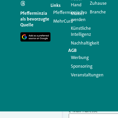
Schreiben Si
Zuhause
Hand
Links
Branche
Pfefferminzia.Pro
Ihre E-Mail-Adresse wird n
Pfefferminzia
Makler
als bevorzugte
werden
MehrCura
Kommentar
*
Quelle
Künstliche
Intelligenz
Nachhaltigkeit
AGB
Werbung
Sponsoring
Veranstaltungen
Name
*
E-Mail-Adresse
*