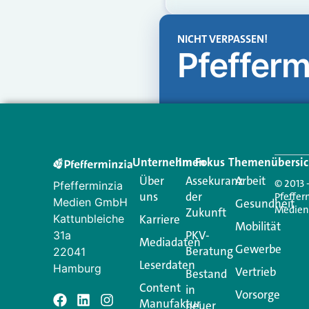
NICHT VERPASSEN!
Pfefferm
Unternehmen
Im Fokus
Themenübersic
Über
Assekuranz
Arbeit
© 2013 
Pfefferminzia
uns
der
Pfeffer
Medien GmbH
Gesundheit
Medie
Zukunft
Kattunbleiche
Karriere
Mobilität
PKV-
31a
Mediadaten
Gewerbe
Beratung
22041
Leserdaten
Hamburg
Vertrieb
Bestand
Content
in
Vorsorge
Manufaktur
neuer