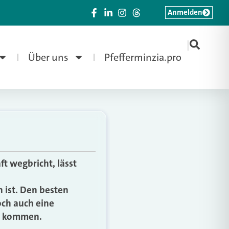
Anmelden
|
Über uns
Pfefferminzia.pro
t wegbricht, lässt
ist. Den besten
och auch eine
ge kommen.