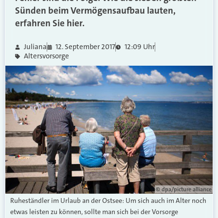
Sünden beim Vermögensaufbau lauten,
erfahren Sie hier.
Juliana
12. September 2017
12:09 Uhr
Altersvorsorge
© dpa/picture alliance
Ruheständler im Urlaub an der Ostsee: Um sich auch im Alter noch
etwas leisten zu können, sollte man sich bei der Vorsorge