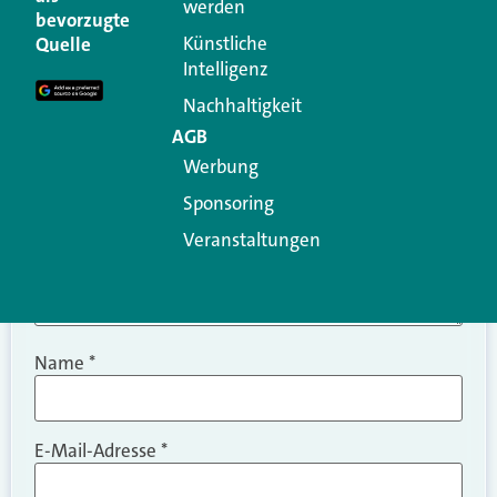
werden
Ihre E-Mail-Adresse wird nicht veröffentlicht.
bevorzugte
Erforderliche Felder sind mit
*
markiert
Künstliche
Quelle
Intelligenz
Kommentar
*
Nachhaltigkeit
AGB
Werbung
Sponsoring
Veranstaltungen
Name
*
E-Mail-Adresse
*