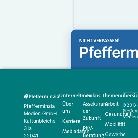
NICHT VERPASSEN!
Pfefferm
Unternehmen
Im Fokus
Themenübersic
Über
Assekuranz
Arbeit
© 2013 
Pfefferminzia
uns
der
Pfeffer
Medien GmbH
Gesundheit
Medie
Zukunft
Kattunbleiche
Karriere
Mobilität
PKV-
31a
Mediadaten
Gewerbe
Beratung
22041