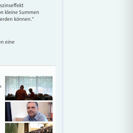
szinseffekt
chon kleine Summen
werden können.“
en eine
s