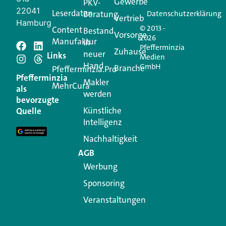
Gewerbe
PKV-
22041
Leserdaten
Beratung
Datenschutzerklärung
Vertrieb
Hamburg
© 2013 -
Content
Bestand
Vorsorge
2026
Manufaktur
in
Pfefferminzia
Schreiben Sie einen
Zuhause
neuer
Links
Medien
Hand
GmbH
Branche
Kommentar
Pfefferminzia.Pro
Pfefferminzia
Makler
MehrCura
als
werden
Ihre E-Mail-Adresse wird nicht veröffentlicht.
bevorzugte
Erforderliche Felder sind mit
*
markiert
Künstliche
Quelle
Intelligenz
Kommentar
*
Nachhaltigkeit
AGB
Werbung
Sponsoring
Veranstaltungen