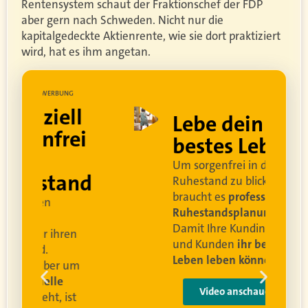
Rentensystem schaut der Fraktionschef der FDP
aber gern nach Schweden. Nicht nur die
kapitalgedeckte Aktienrente, wie sie dort praktiziert
wird, hat es ihm angetan.
UNG
WERBUNG
ell
Lebe dein
rei
bestes Leben
Um sorgenfrei in den
and
Ruhestand zu blicken,
braucht es
professionelle
Ruhestandsplanung
.
Damit Ihre Kundinnen
ren
und Kunden
ihr bestes
Leben leben können
.
 um
e
Video anschauen
ist