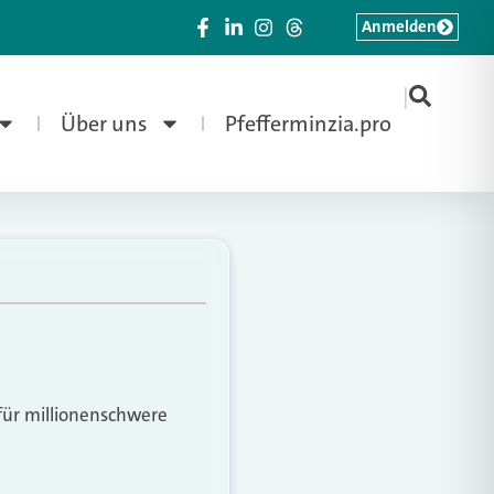
Anmelden
|
Über uns
Pfefferminzia.pro
ofür millionenschwere