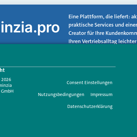
Eine Plattform, die liefert: 
inzia.pro
praktische Services und eine
Creator für Ihre Kundenkomm
Ihren Vertriebsalltag leicht
Login.
ht
Jetzt anmelden
- 2026
Consent Einstellungen
minzia
n GmbH
Nutzungsbedingungen
Impressum
Datenschutzerklärung
e einen Kommentar