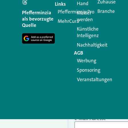
Zuhause
Hand
Links
Branche
Pfefferminzia.Pro
Ihre E-Mail-Adresse wird n
Pfefferminzia
Makler
als bevorzugte
werden
MehrCura
Kommentar
*
Quelle
Künstliche
Intelligenz
Nachhaltigkeit
AGB
Werbung
Sponsoring
Veranstaltungen
Name
*
E-Mail-Adresse
*