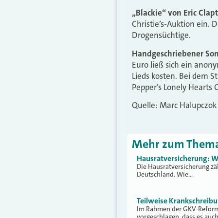
„Blackie“ von Eric Clap
Christie’s-Auktion ein.
Drogensüchtige.
Handgeschriebener Son
Euro ließ sich ein anon
Lieds kosten. Bei dem S
Pepper’s Lonely Hearts 
Quelle: Marc Halupczok
Mehr zum Them
Hausratversicherung: W
Die Hausratversicherung zä
Deutschland. Wie…
Teilweise Krankschreib
Im Rahmen der GKV-Reform 
vorgeschlagen, dass es auc