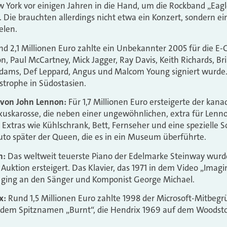
York vor einigen Jahren in die Hand, um die Rockband „Eagl
. Die brauchten allerdings nicht etwa ein Konzert, sondern ein
elen.
d 2,1 Millionen Euro zahlte ein Unbekannter 2005 für die E-G
n, Paul McCartney, Mick Jagger, Ray Davis, Keith Richards, B
Adams, Def Leppard, Angus und Malcom Young signiert wurde.
strophe in Südostasien.
 von John Lennon:
Für 1,7 Millionen Euro ersteigerte der kana
uxuskarosse, die neben einer ungewöhnlichen, extra für Lenn
 Extras wie Kühlschrank, Bett, Fernseher und eine spezielle 
uto später der Queen, die es in ein Museum überführte.
n:
Das weltweit teuerste Piano der Edelmarke Steinway wurde
r Auktion ersteigert. Das Klavier, das 1971 in dem Video „Ima
 ging an den Sänger und Komponist George Michael.
x:
Rund 1,5 Millionen Euro zahlte 1998 der Microsoft-Mitbegrü
 dem Spitznamen „Burnt“, die Hendrix 1969 auf dem Woodstoc