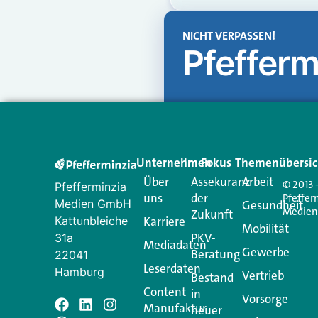
NICHT VERPASSEN!
Pfefferm
Unternehmen
Im Fokus
Themenübersic
Über
Assekuranz
Arbeit
© 2013 
Pfefferminzia
uns
der
Pfeffer
Medien GmbH
Gesundheit
Medie
Zukunft
Kattunbleiche
Karriere
Mobilität
PKV-
31a
Mediadaten
Gewerbe
Beratung
22041
Leserdaten
Hamburg
Vertrieb
Bestand
Content
in
Vorsorge
Manufaktur
Schreiben Si
neuer