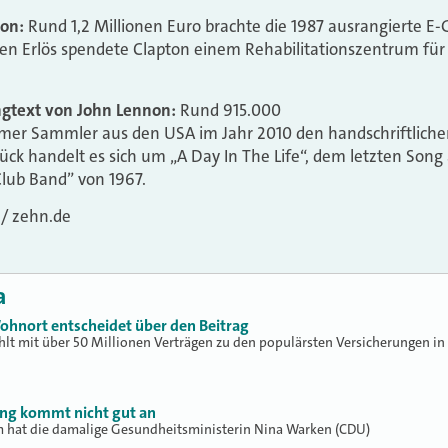
ton:
Rund 1,2 Millionen Euro brachte die 1987 ausrangierte E-G
 Den Erlös spendete Clapton einem Rehabilitationszentrum für
gtext von John Lennon:
Rund 915.000
ymer Sammler aus den USA im Jahr 2010 den handschriftlichen
tück handelt es sich um „A Day In The Life“, dem letzten Son
Club Band” von 1967.
 / zehn.de
a
ohnort entscheidet über den Beitrag
hlt mit über 50 Millionen Verträgen zu den populärsten Versicherungen in
ung kommt nicht gut an
hat die damalige Gesundheitsministerin Nina Warken (CDU)
h…