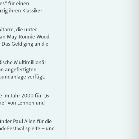
es“ für einen
zig ihren Klassiker
itarre, die unter
rian May, Ronnie Wood,
 Das Geld ging an die
dische Multimillionär
on angefertigten
Soundanlage verfügt.
 im Jahr 2000 für 1,6
gine“ von Lennon und
nder Paul Allen für die
k-Festival spielte – und