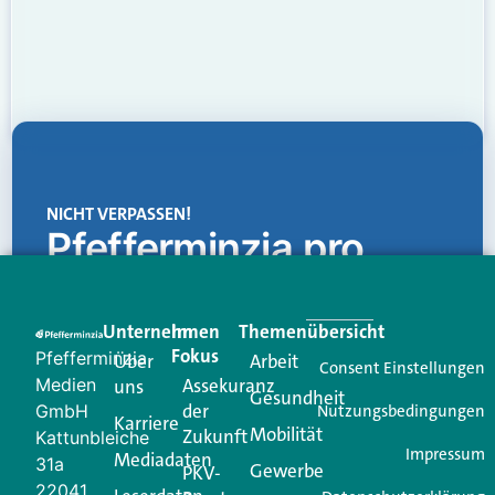
NICHT VERPASSEN!
Pfefferminzia.pro
Eine Plattform, die liefert: aktuelle Informationen,
praktische Services und einen einzigartigen Content-
Unternehmen
Im
Themenübersicht
Creator für Ihre Kundenkommunikation. Alles, was
Fokus
Pfefferminzia
Über
Arbeit
Ihren Vertriebsalltag leichter macht. Mit nur einem
Consent Einstellungen
Medien
Assekuranz
uns
Login.
Gesundheit
der
GmbH
Nutzungsbedingungen
Karriere
Mobilität
Zukunft
Jetzt anmelden
Kattunbleiche
Impressum
Mediadaten
31a
Gewerbe
PKV-
22041