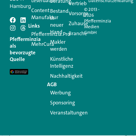
Leserdaten
Beratung
Datenschutzerklärung
Vertrieb
Hamburg
© 2013 -
Content
Bestand
Vorsorge
2026
Manufaktur
in
Pfefferminzia
Schreiben Sie einen
Zuhause
neuer
Links
Medien
Hand
GmbH
Branche
Kommentar
Pfefferminzia.Pro
Pfefferminzia
Makler
MehrCura
als
werden
Ihre E-Mail-Adresse wird nicht veröffentlicht.
bevorzugte
Erforderliche Felder sind mit
*
markiert
Künstliche
Quelle
Intelligenz
Kommentar
*
Nachhaltigkeit
AGB
Werbung
Sponsoring
Veranstaltungen