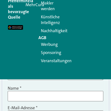
Pfefferminzia
Makler
MehrCura
als
werden
Ihre E-Mail-Adresse wird nicht veröffentlicht.
bevorzugte
Erforderliche Felder sind mit
*
markiert
Künstliche
Quelle
Intelligenz
Kommentar
*
Nachhaltigkeit
AGB
Werbung
Sponsoring
Veranstaltungen
Name
*
E-Mail-Adresse
*