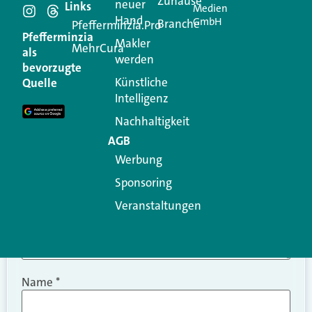
Schreiben Sie einen
Zuhause
neuer
Links
Medien
Hand
GmbH
Branche
Kommentar
Pfefferminzia.Pro
Pfefferminzia
Makler
MehrCura
als
werden
Ihre E-Mail-Adresse wird nicht veröffentlicht.
bevorzugte
Erforderliche Felder sind mit
*
markiert
Künstliche
Quelle
Intelligenz
Kommentar
*
Nachhaltigkeit
AGB
Werbung
Sponsoring
Veranstaltungen
Name
*