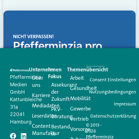
NICHT VERPASSEN!
Pfefferminzia.pro
Eine Plattform, die liefert: aktuelle Informationen,
praktische Services und einen einzigartigen Content-
Unternehmen
Im
Themenübersicht
Creator für Ihre Kundenkommunikation. Alles, was
Fokus
Pfefferminzia
Über
Arbeit
Ihren Vertriebsalltag leichter macht. Mit nur einem
Consent Einstellungen
Medien
Assekuranz
uns
Login.
Gesundheit
der
GmbH
Nutzungsbedingungen
Karriere
Mobilität
Zukunft
Jetzt anmelden
Kattunbleiche
Impressum
Mediadaten
31a
Gewerbe
PKV-
22041
Leserdaten
Beratung
Datenschutzerklärung
Vertrieb
Hamburg
© 2013 -
Content
Bestand
Vorsorge
2026
Manufaktur
in
Pfefferminzia