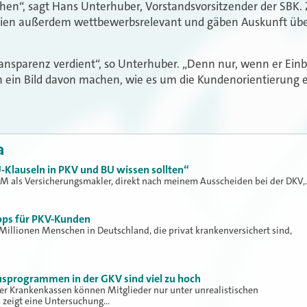
en“, sagt Hans Unterhuber, Vorstandsvorsitzender der SBK. 
ien außerdem wettbewerbsrelevant und gäben Auskunft über 
ansparenz verdient“, so Unterhuber. „Denn nur, wenn er Einbl
ch ein Bild davon machen, wie es um die Kundenorientierung 
a
-Klauseln in PKV und BU wissen sollten“
KM als Versicherungsmakler, direkt nach meinem Ausscheiden bei der DKV,
pps für PKV-Kunden
Millionen Menschen in Deutschland, die privat krankenversichert sind,
sprogrammen in der GKV sind viel zu hoch
er Krankenkassen können Mitglieder nur unter unrealistischen
 zeigt eine Untersuchung…