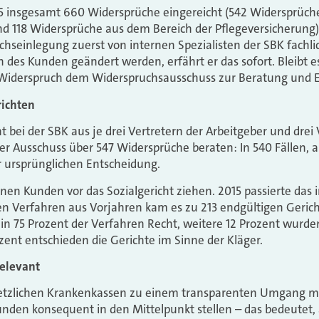
5 insgesamt 660 Widersprüche eingereicht (542 Widersprüch
d 118 Widersprüche aus dem Bereich der Pflegeversicherung)
seinlegung zuerst von internen Spezialisten der SBK fachli
des Kunden geändert werden, erfährt er das sofort. Bleibt es
 Widerspruch dem Widerspruchsausschuss zur Beratung und E
richten
 bei der SBK aus je drei Vertretern der Arbeitgeber und drei 
der Ausschuss über 547 Widersprüche beraten: In 540 Fällen, a
der ursprünglichen Entscheidung.
n Kunden vor das Sozialgericht ziehen. 2015 passierte das 
en Verfahren aus Vorjahren kam es zu 213 endgültigen Geric
in 75 Prozent der Verfahren Recht, weitere 12 Prozent wurde
ozent entschieden die Gerichte im Sinne der Kläger.
elevant
esetzlichen Krankenkassen zu einem transparenten Umgang m
unden konsequent in den Mittelpunkt stellen – das bedeute