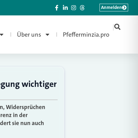
Anmelden
|
Über uns
Pfefferminzia.pro
egung wichtiger
en, Widersprüchen
renz in der
dert sie nun auch