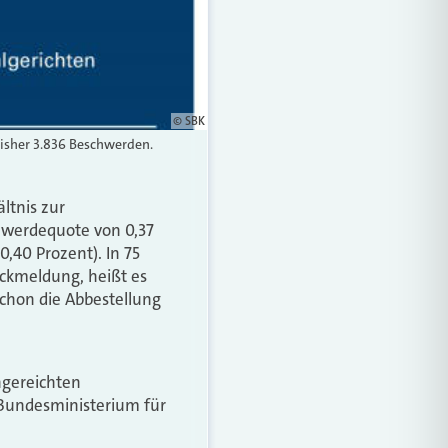
© SBK
bisher 3.836 Beschwerden.
ltnis zur
chwerdequote von 0,37
,40 Prozent). In 75
ückmeldung, heißt es
schon die Abbestellung
ngereichten
 Bundesministerium für