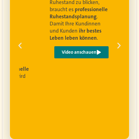
and
Ruhestand zu blicken,
braucht es
professionelle
Ruhestandsplanung
.
Damit Ihre Kundinnen
ren
und Kunden
ihr bestes
Leben leben können
.
 um
e
Video anschauen
ist
rofessionelle
lanung
wird
ung
er.