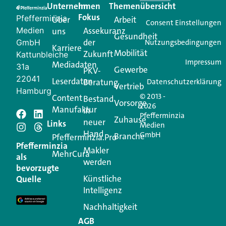
Unternehmen
Im
Themenübersicht
Creator für Ihre Kundenkommunikation. Alles, was
Fokus
Pfefferminzia
Über
Arbeit
Ihren Vertriebsalltag leichter macht. Mit nur einem
Consent Einstellungen
Medien
Assekuranz
uns
Login.
Gesundheit
der
GmbH
Nutzungsbedingungen
Karriere
Mobilität
Zukunft
Jetzt anmelden
Kattunbleiche
Impressum
Mediadaten
31a
Gewerbe
PKV-
22041
Leserdaten
Beratung
Datenschutzerklärung
Vertrieb
Hamburg
© 2013 -
Content
Bestand
Vorsorge
2026
Manufaktur
in
Pfefferminzia
Zuhause
neuer
Schreiben Sie einen
Links
Medien
Hand
GmbH
Branche
Pfefferminzia.Pro
Kommentar
Pfefferminzia
Makler
MehrCura
als
werden
bevorzugte
Ihre E-Mail-Adresse wird nicht veröffentlicht.
Künstliche
Quelle
Erforderliche Felder sind mit
*
markiert
Intelligenz
Kommentar
*
Nachhaltigkeit
AGB