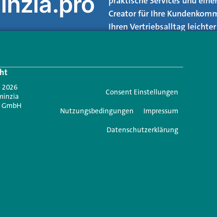
inzia.pro
praktische Services und eine
Creator für Ihre Kundenkomm
Ihren Vertriebsalltag leicht
Login.
ht
Jetzt anmelden
- 2026
Consent Einstellungen
minzia
n GmbH
Nutzungsbedingungen
Impressum
Datenschutzerklärung
ie einen Kommentar
 nicht veröffentlicht.
Erforderliche Felder sind mit
*
markiert