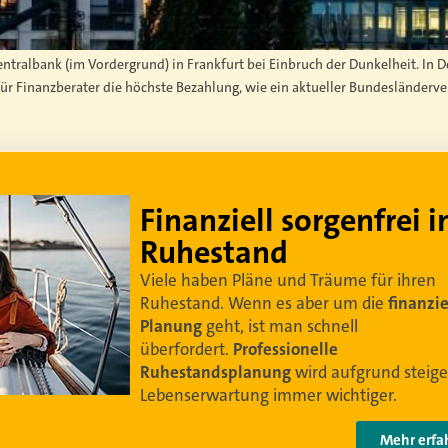
entralbank (im Vordergrund) in Frankfurt bei Einbruch der Dunkelheit. In
r Finanzberater die höchste Bezahlung, wie ein aktueller Bundesländerver
Lebe dein bestes Leben
Um sorgenfrei in den Ruhestand zu blicken,
braucht es
professionelle Ruhestandsplanung
.
Damit Ihre Kundinnen und Kunden
ihr bestes
Leben leben können
.
Video anschauen