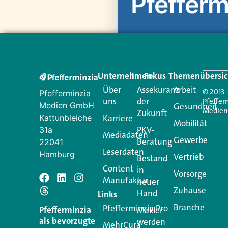
Pfefferm
Unternehmen
Im Fokus
Themenübersic
Über
Assekuranz
Arbeit
© 2013 
Pfefferminzia
uns
der
Pfeffer
Medien GmbH
Gesundheit
Medie
Zukunft
Kattunbleiche
Karriere
Mobilität
PKV-
31a
Mediadaten
Gewerbe
Beratung
22041
Leserdaten
Hamburg
Vertrieb
Bestand
Content
in
Vorsorge
Manufaktur
neuer
Schreiben S
Zuhause
Hand
Links
Branche
Pfefferminzia.Pro
Pfefferminzia
Makler
Ihre E-Mail-Adresse wird
als bevorzugte
werden
MehrCura