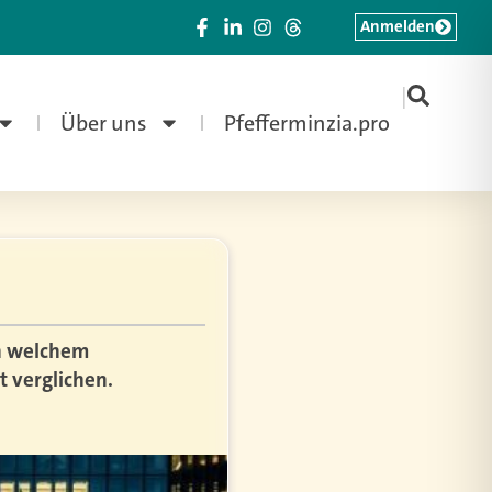
Anmelden
|
Über uns
Pfefferminzia.pro
in welchem
t verglichen.