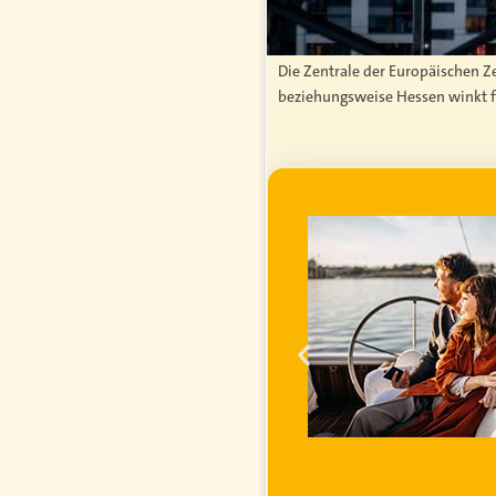
Die Zentrale der Europäischen Z
beziehungsweise Hessen winkt fü
WERBUNG
ei im
ihren
inanzielle
 steigender
r erfahren