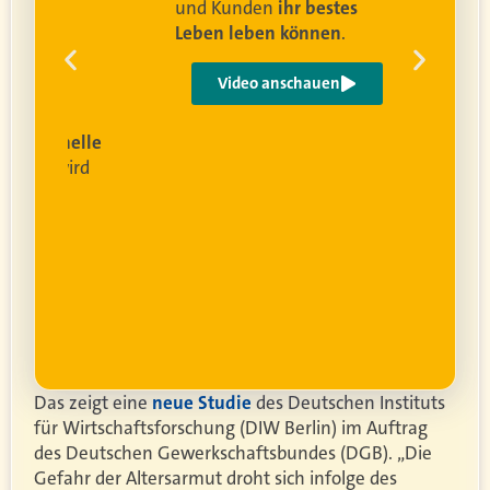
und Kunden
ihr bestes
Leben leben können
.
 um
e
Video anschauen
ist
rofessionelle
lanung
wird
ung
er.
Das zeigt eine
neue Studie
des Deutschen Instituts
für Wirtschaftsforschung (DIW Berlin) im Auftrag
des Deutschen Gewerkschaftsbundes (DGB). „Die
Gefahr der Altersarmut droht sich infolge des