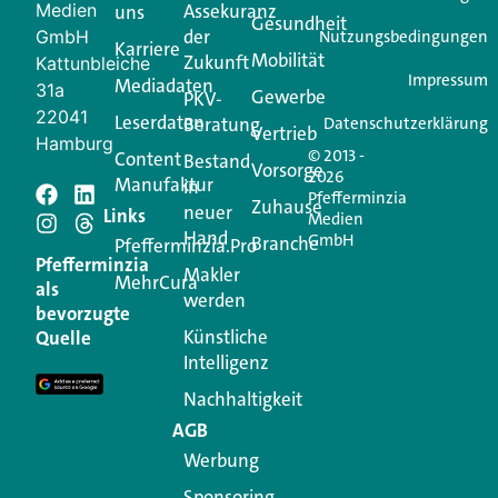
Medien
Assekuranz
uns
Login.
Gesundheit
der
GmbH
Nutzungsbedingungen
Karriere
Mobilität
Zukunft
Jetzt anmelden
Kattunbleiche
Impressum
Mediadaten
31a
Gewerbe
PKV-
22041
Leserdaten
Beratung
Datenschutzerklärung
Vertrieb
Hamburg
© 2013 -
Content
Bestand
Vorsorge
2026
Manufaktur
in
Pfefferminzia
Zuhause
neuer
Schreiben Sie einen
Links
Medien
Hand
GmbH
Branche
Pfefferminzia.Pro
Kommentar
Pfefferminzia
Makler
MehrCura
als
werden
bevorzugte
Ihre E-Mail-Adresse wird nicht veröffentlicht.
Künstliche
Quelle
Erforderliche Felder sind mit
*
markiert
Intelligenz
Kommentar
*
Nachhaltigkeit
AGB
Werbung
Sponsoring