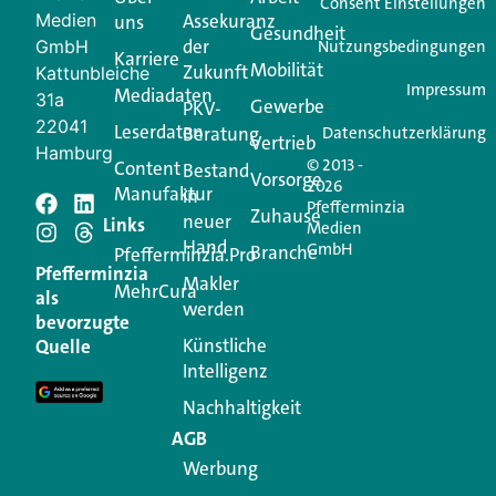
Consent Einstellungen
Medien
Assekuranz
uns
Login.
Gesundheit
der
GmbH
Nutzungsbedingungen
Karriere
Mobilität
Zukunft
Jetzt anmelden
Kattunbleiche
Impressum
Mediadaten
31a
Gewerbe
PKV-
22041
Leserdaten
Beratung
Datenschutzerklärung
Vertrieb
Hamburg
© 2013 -
Content
Bestand
Vorsorge
2026
Manufaktur
in
Pfefferminzia
Zuhause
neuer
Schreiben Sie einen
Links
Medien
Hand
GmbH
Branche
Pfefferminzia.Pro
Kommentar
Pfefferminzia
Makler
MehrCura
als
werden
bevorzugte
Ihre E-Mail-Adresse wird nicht veröffentlicht.
Künstliche
Quelle
Erforderliche Felder sind mit
*
markiert
Intelligenz
Kommentar
*
Nachhaltigkeit
AGB
Werbung