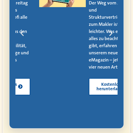
itag
Der Weg vom AOler
und
alle
Strukturvertriebler
zum Makler ist kein
den
leichter. Was es dafür
alles zu beachten
ät,
gibt, erfahren Sie in
 und
unserem neuen
eMagazin – jetzt mit
vier neuen Artikeln!
Kostenlos
herunterladen