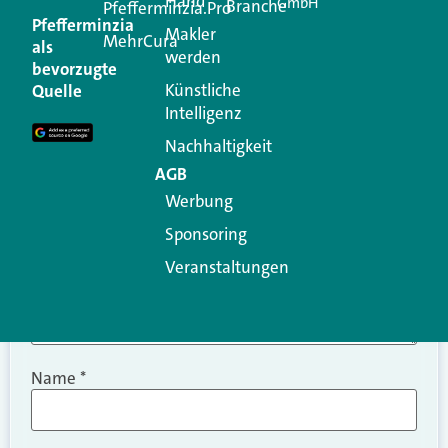
Hand
GmbH
Branche
Kommentar
Pfefferminzia.Pro
Pfefferminzia
Makler
MehrCura
als
werden
Ihre E-Mail-Adresse wird nicht veröffentlicht.
bevorzugte
Erforderliche Felder sind mit
*
markiert
Künstliche
Quelle
Intelligenz
Kommentar
*
Nachhaltigkeit
AGB
Werbung
Sponsoring
Veranstaltungen
Name
*