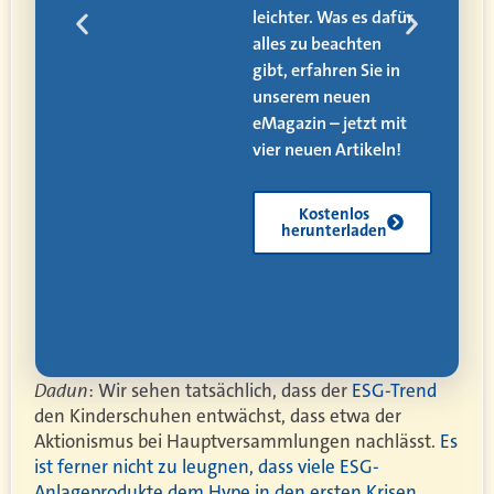
den
leichter. Was es dafür
alles zu beachten
ät,
gibt, erfahren Sie in
 und
unserem neuen
eMagazin – jetzt mit
vier neuen Artikeln!
Kostenlos
herunterladen
Dadun
: Wir sehen tatsächlich, dass der
ESG-Trend
den Kinderschuhen entwächst, dass etwa der
Aktionismus bei Hauptversammlungen nachlässt.
Es
ist ferner nicht zu leugnen, dass viele ESG-
Anlageprodukte dem Hype in den ersten Krisen