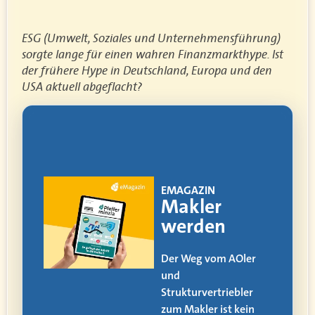
ESG (Umwelt, Soziales und Unternehmensführung)
sorgte lange für einen wahren Finanzmarkthype. Ist
der frühere Hype in Deutschland, Europa und den
USA aktuell abgeflacht?
!
EMAGAZIN
ia
Makler
werden
itag
Der Weg vom AOler
und
alle
Strukturvertriebler
zum Makler ist kein