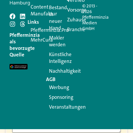
Hamburg
© 2013 -
Content
Bestand
Vorsorge
2026
Manufaktur
in
Pfefferminzia
Zuhause
neuer
Schreiben Sie einen
Links
Medien
Hand
GmbH
Branche
Pfefferminzia.Pro
Kommentar
Pfefferminzia
Makler
MehrCura
als
werden
bevorzugte
Ihre E-Mail-Adresse wird nicht veröffentlicht.
Künstliche
Quelle
Erforderliche Felder sind mit
*
markiert
Intelligenz
Kommentar
*
Nachhaltigkeit
AGB
Werbung
Sponsoring
Veranstaltungen