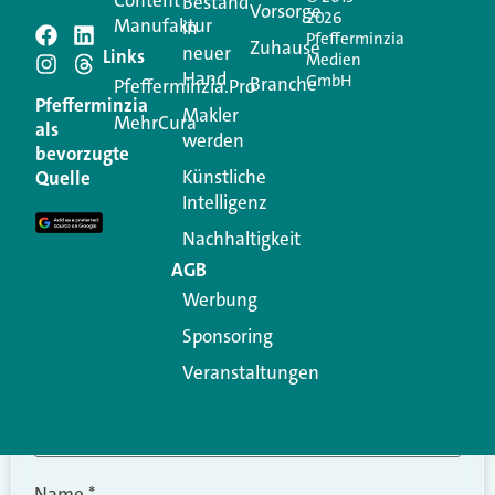
Bestand
Vorsorge
2026
Manufaktur
in
Pfefferminzia
Schreiben Sie einen
Zuhause
neuer
Links
Medien
Hand
GmbH
Branche
Kommentar
Pfefferminzia.Pro
Pfefferminzia
Makler
MehrCura
als
werden
Ihre E-Mail-Adresse wird nicht veröffentlicht.
bevorzugte
Erforderliche Felder sind mit
*
markiert
Künstliche
Quelle
Intelligenz
Kommentar
*
Nachhaltigkeit
AGB
Werbung
Sponsoring
Veranstaltungen
Name
*