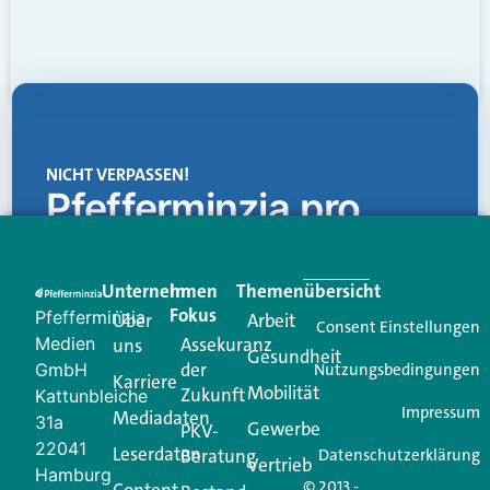
NICHT VERPASSEN!
Pfefferminzia.pro
Eine Plattform, die liefert: aktuelle Informationen,
praktische Services und einen einzigartigen Content-
Unternehmen
Im
Themenübersicht
Creator für Ihre Kundenkommunikation. Alles, was
Fokus
Pfefferminzia
Über
Arbeit
Ihren Vertriebsalltag leichter macht. Mit nur einem
Consent Einstellungen
Medien
Assekuranz
uns
Login.
Gesundheit
der
GmbH
Nutzungsbedingungen
Karriere
Mobilität
Zukunft
Jetzt anmelden
Kattunbleiche
Impressum
Mediadaten
31a
Gewerbe
PKV-
22041
Leserdaten
Beratung
Datenschutzerklärung
Vertrieb
Hamburg
© 2013 -
Content