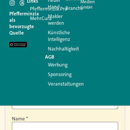
Schreiben Sie einen
Links
Medien
Hand
GmbH
Branche
Pfefferminzia.Pro
Kommentar
Pfefferminzia
Makler
MehrCura
als
werden
bevorzugte
Ihre E-Mail-Adresse wird nicht veröffentlicht.
Künstliche
Quelle
Erforderliche Felder sind mit
*
markiert
Intelligenz
Kommentar
*
Nachhaltigkeit
AGB
Werbung
Sponsoring
Veranstaltungen
Name
*