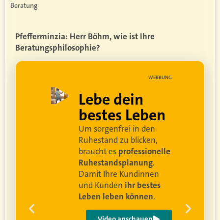
Beratung
Pfefferminzia: Herr Böhm, wie ist Ihre
Beratungsphilosophie?
UNG
WERBUNG
ell
Lebe dein
rei
bestes Leben
Um sorgenfrei in den
and
Ruhestand zu blicken,
braucht es
professionelle
Ruhestandsplanung
.
Damit Ihre Kundinnen
ren
und Kunden
ihr bestes
Leben leben können
.
 um
e
Video anschauen