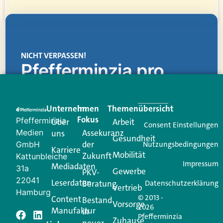
NICHT VERPASSEN!
Pfefferminzia.pro
Eine Plattform, die liefert: aktuelle Informationen,
praktische Services und einen einzigartigen Content-
Unternehmen
Im
Themenübersicht
Creator für Ihre Kundenkommunikation. Alles, was
Fokus
Pfefferminzia
Über
Arbeit
Ihren Vertriebsalltag leichter macht. Mit nur einem
Consent Einstellungen
Medien
Assekuranz
uns
Login.
Gesundheit
der
GmbH
Nutzungsbedingungen
Karriere
Mobilität
Zukunft
Jetzt anmelden
Kattunbleiche
Impressum
Mediadaten
31a
Gewerbe
PKV-
22041
Leserdaten
Beratung
Datenschutzerklärung
Vertrieb
Hamburg
© 2013 -
Content
Bestand
Vorsorge
2026
Manufaktur
in
Pfefferminzia
Zuhause
neuer