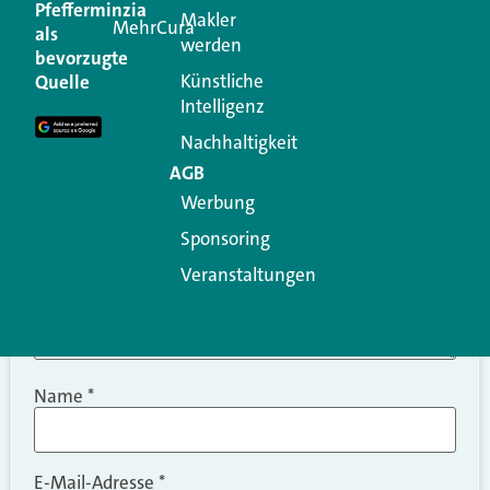
Pfefferminzia
Makler
MehrCura
als
werden
Ihre E-Mail-Adresse wird nicht veröffentlicht.
bevorzugte
Erforderliche Felder sind mit
*
markiert
Künstliche
Quelle
Intelligenz
Kommentar
*
Nachhaltigkeit
AGB
Werbung
Sponsoring
Veranstaltungen
Name
*
E-Mail-Adresse
*