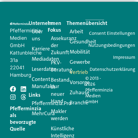
Unternehmen
Im
Themenübersicht
Fokus
Pfefferminzia
Über
Arbeit
Consent Einstellungen
Medien
Assekuranz
uns
Gesundheit
der
GmbH
Nutzungsbedingungen
Karriere
Mobilität
Zukunft
Kattunbleiche
Impressum
Mediadaten
31a
Gewerbe
PKV-
22041
Leserdaten
Beratung
Datenschutzerklärung
Vertrieb
Hamburg
© 2013 -
Content
Bestand
Vorsorge
2026
Manufaktur
in
Pfefferminzia
Zuhause
neuer
Links
Medien
Hand
GmbH
Branche
Pfefferminzia.Pro
Pfefferminzia
Makler
MehrCura
als
werden
bevorzugte
Künstliche
Quelle
Intelligenz