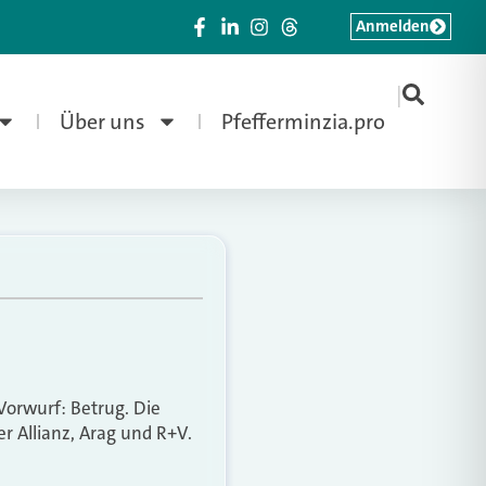
Anmelden
|
Über uns
Pfefferminzia.pro
Vorwurf: Betrug. Die
r Allianz, Arag und R+V.