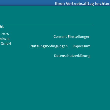
Ihren Vertriebsalltag leicht
Login.
ht
Jetzt anmelden
- 2026
Consent Einstellungen
minzia
n GmbH
Nutzungsbedingungen
Impressum
Datenschutzerklärung
e einen Kommentar
icht veröffentlicht.
Erforderliche Felder sind mit
*
markiert