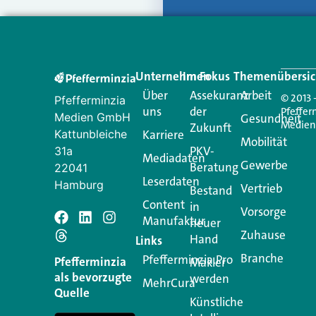
Unternehmen
Im Fokus
Themenübersic
Über
Assekuranz
Arbeit
© 2013 
Pfefferminzia
uns
der
Pfeffer
Medien GmbH
Gesundheit
Medie
Zukunft
Kattunbleiche
Karriere
Mobilität
PKV-
31a
Mediadaten
Gewerbe
Beratung
22041
Leserdaten
Hamburg
Vertrieb
Bestand
Content
in
Vorsorge
Manufaktur
Schreiben Si
neuer
Zuhause
Hand
Links
Branche
Pfefferminzia.Pro
Ihre E-Mail-Adresse wird n
Pfefferminzia
Makler
als bevorzugte
werden
MehrCura
Kommentar
*
Quelle
Künstliche