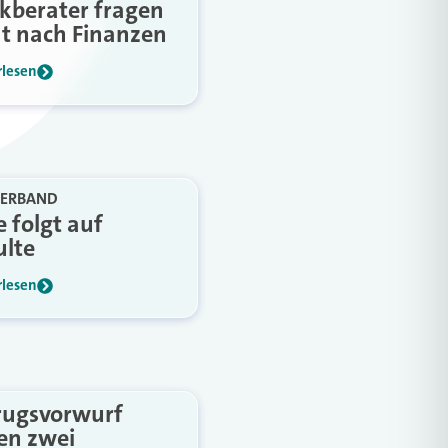
kberater fragen
ht nach Finanzen
rlesen
VERBAND
 folgt auf
ulte
rlesen
rugsvorwurf
en zwei