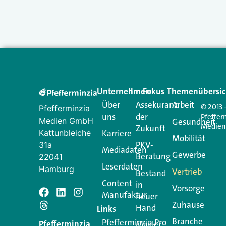
Unternehmen
Im Fokus
Themenübersic
Über
Assekuranz
Arbeit
© 2013 
Pfefferminzia
uns
der
Pfeffer
Medien GmbH
Gesundheit
Medie
Zukunft
Kattunbleiche
Karriere
Mobilität
PKV-
31a
Mediadaten
Gewerbe
Beratung
22041
Leserdaten
Hamburg
Vertrieb
Bestand
Content
in
Vorsorge
Manufaktur
neuer
Zuhause
Hand
Links
Branche
Pfefferminzia.Pro
Pfefferminzia
Makler