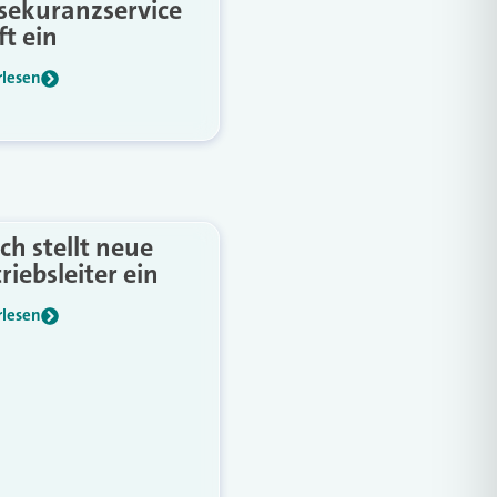
ssekuranzservice
t ein
rlesen
ch stellt neue
riebsleiter ein
rlesen