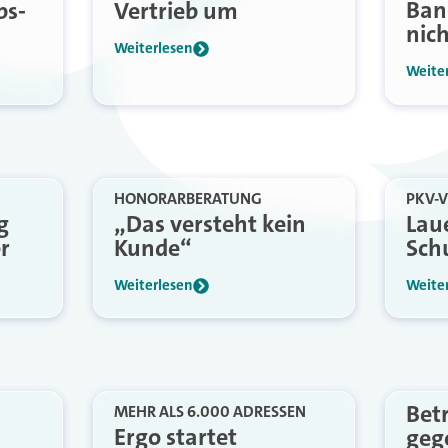
Ban
bs-
Vertrieb um
nic
Weiterlesen
Weite
HONORARBERATUNG
PKV-
g
„Das versteht kein
Laue
r
Kunde“
Sch
Weiterlesen
Weite
Bet
MEHR ALS 6.000 ADRESSEN
Ergo startet
geg