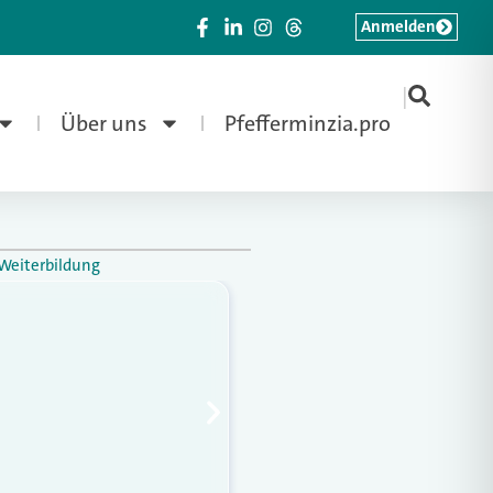
Anmelden
|
Über uns
Pfefferminzia.pro
Weiterbildung
Gothaer verliert V
Weiterlesen