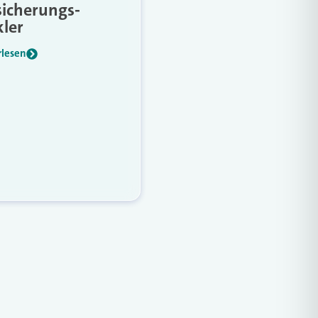
sicherungs-
ler
rlesen