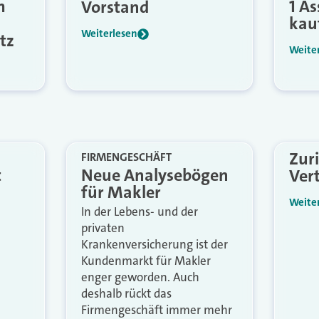
m
1 A
Vorstand
kauf
Weiterlesen
tz
Weite
Zuri
FIRMENGESCHÄFT
t
Neue Analysebögen
Vert
für Makler
Weite
In der Lebens- und der
privaten
Krankenversicherung ist der
Kundenmarkt für Makler
enger geworden. Auch
deshalb rückt das
Firmengeschäft immer mehr