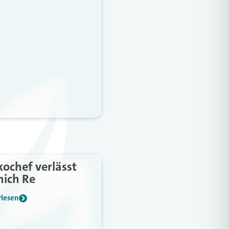
kochef verlässt
ich Re
rlesen