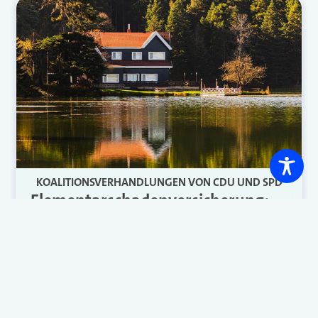
KOALITIONSVERHANDLUNGEN VON CDU UND SPD
Elementarschadenversicherung:
Das sagen Experten zum Plan
Die Elementarschadenversicherung bleibt ein
großes Thema für die Versicherungsbranche.
Und CDU und SPD sprechen wohl gerade
darüber in ihren Koalitionsverhandlungen. So
bewerten Experten aus der Branche den
aktuellen Plan aus Berlin.