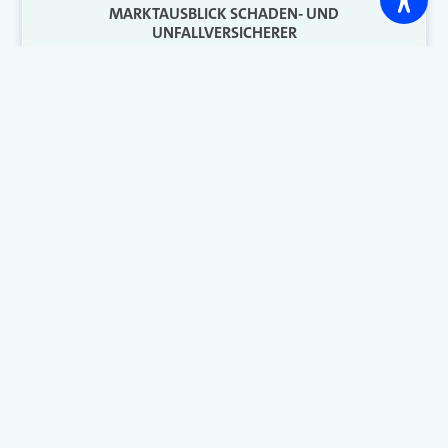
MARKTAUSBLICK SCHADEN- UND
UNFALLVERSICHERER
Rechtsschutz leidet, Kfz und
Wohngebäude sehen gut aus
Die Rating-Agentur Assekurata hat einen
Marktausblick für die Schaden- und
Unfallversicherung veröffentlicht. Während die
Rechtsschutzversicherung zunehmend unter
Druck gerät, sieht es in der Kfz- und
Wohngebäudeversicherung gut aus. Die Details
erfahren Sie hier.
Weiterlesen
<
1
…
30
31
32
33
34
>