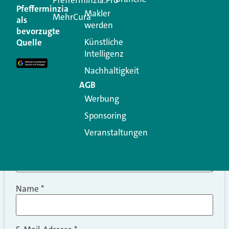
Kommentar
Pfefferminzia
Makler
MehrCura
als
werden
Ihre E-Mail-Adresse wird nicht veröffentlicht.
bevorzugte
Erforderliche Felder sind mit
*
markiert
Künstliche
Quelle
Intelligenz
Kommentar
*
Nachhaltigkeit
AGB
Werbung
Sponsoring
Veranstaltungen
Name
*