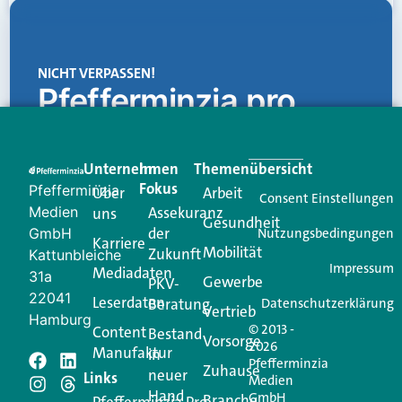
NICHT VERPASSEN!
Pfefferminzia.pro
Eine Plattform, die liefert: aktuelle Informationen,
praktische Services und einen einzigartigen Content-
Unternehmen
Im
Themenübersicht
Creator für Ihre Kundenkommunikation. Alles, was
Fokus
Pfefferminzia
Über
Arbeit
Ihren Vertriebsalltag leichter macht. Mit nur einem
Consent Einstellungen
Medien
Assekuranz
uns
Login.
Gesundheit
der
GmbH
Nutzungsbedingungen
Karriere
Mobilität
Zukunft
Jetzt anmelden
Kattunbleiche
Impressum
Mediadaten
31a
Gewerbe
PKV-
22041
Leserdaten
Beratung
Datenschutzerklärung
Vertrieb
Hamburg
© 2013 -
Content
Bestand
Vorsorge
2026
Manufaktur
in
Pfefferminzia
Schreiben Sie einen
Zuhause
neuer
Links
Medien
Hand
GmbH
Branche
Pfefferminzia.Pro