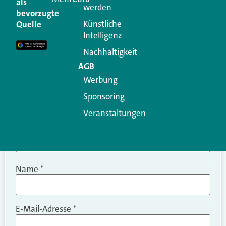
als
werden
Ihre E-Mail-Adresse wird nicht veröffentlicht.
bevorzugte
Erforderliche Felder sind mit
*
markiert
Künstliche
Quelle
Intelligenz
Kommentar
*
Nachhaltigkeit
AGB
Werbung
Sponsoring
Veranstaltungen
Name
*
E-Mail-Adresse
*