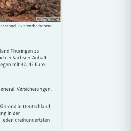
© Getty Images
mer schnell existenzbedrohend
sland Thüringen zu,
uch in Sachsen-Anhalt
gegen mit 42.143 Euro
Generali Versicherungen,
Während in Deutschland
ng in der
d jeden dreihundertsten