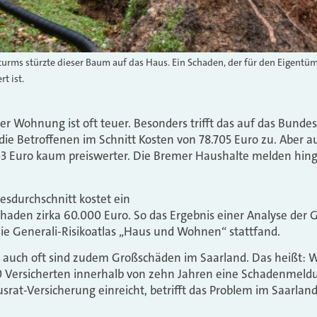
rms stürzte dieser Baum auf das Haus. Ein Schaden, der für den Eigentü
t ist.
r Wohnung ist oft teuer. Besonders trifft das auf das Bunde
e Betroffenen im Schnitt Kosten von 78.705 Euro zu. Aber a
753 Euro kaum preiswerter. Die Bremer Haushalte melden hin
sdurchschnitt kostet ein
aden zirka 60.000 Euro. So das Ergebnis einer Analyse der 
ie Generali-Risikoatlas „Haus und Wohnen“ stattfand.
n auch oft sind zudem Großschäden im Saarland. Das heißt: 
00 Versicherten innerhalb von zehn Jahren eine Schadenmeldu
at-Versicherung einreicht, betrifft das Problem im Saarlan