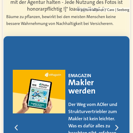
mit der Agentur halten - Jede Nutzung des Fotos ist
honorarpflichtig !]" loading="lazy" />
© picture alliance / Caro | Seeberg
Bäume zu pflanzen, bewirkt bei den meisten Menschen keine
bessere Wahrnehmung von Nachhaltigkeit bei Versicherern.
EMAGAZIN
Makler
werden
Der Weg vom AOler und
Strukturvertriebler zum
Makler ist kein leichter.
Was es dafür alles zu
beachten gibt, erfahren