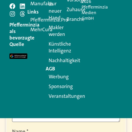
2026
Manufaktur
in
Pfefferminzia
Zuhause
neuer
Schreiben Sie einen
Links
Medien
Hand
GmbH
Branche
Pfefferminzia.Pro
Kommentar
Pfefferminzia
Makler
MehrCura
als
werden
bevorzugte
Ihre E-Mail-Adresse wird nicht veröffentlicht.
Künstliche
Quelle
Erforderliche Felder sind mit
*
markiert
Intelligenz
Kommentar
*
Nachhaltigkeit
AGB
Werbung
Sponsoring
Veranstaltungen
Name
*