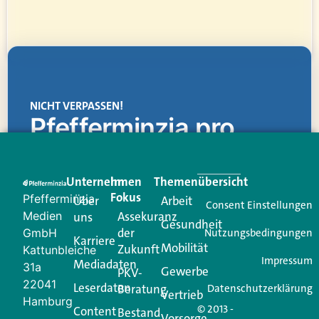
NICHT VERPASSEN!
Pfefferminzia.pro
Eine Plattform, die liefert: aktuelle Informationen,
praktische Services und einen einzigartigen Content-
Unternehmen
Im
Themenübersicht
Creator für Ihre Kundenkommunikation. Alles, was
Fokus
Pfefferminzia
Über
Arbeit
Ihren Vertriebsalltag leichter macht. Mit nur einem
Consent Einstellungen
Medien
Assekuranz
uns
Login.
Gesundheit
der
GmbH
Nutzungsbedingungen
Karriere
Mobilität
Zukunft
Jetzt anmelden
Kattunbleiche
Impressum
Mediadaten
31a
Gewerbe
PKV-
22041
Leserdaten
Beratung
Datenschutzerklärung
Vertrieb
Hamburg
© 2013 -
Content
Bestand
Vorsorge