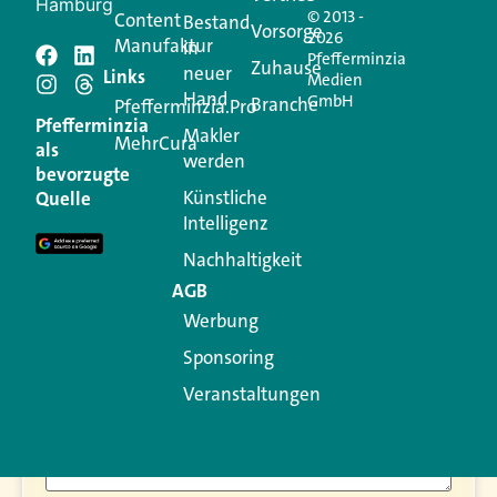
Hamburg
© 2013 -
Content
Bestand
Vorsorge
2026
Manufaktur
in
Pfefferminzia
Zuhause
neuer
Schreiben Sie einen
Links
Medien
Hand
GmbH
Branche
Pfefferminzia.Pro
Kommentar
Pfefferminzia
Makler
MehrCura
als
werden
bevorzugte
Ihre E-Mail-Adresse wird nicht veröffentlicht.
Künstliche
Quelle
Erforderliche Felder sind mit
*
markiert
Intelligenz
Kommentar
*
Nachhaltigkeit
AGB
Werbung
Sponsoring
Veranstaltungen