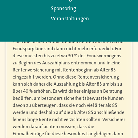
realistisch nicht mit Lebenserwartungen über 85 Jahre
Sponsoring
hinaus für sich rechnen. Für die Lebensversicherer
bleiben dann solche mit besonders langer
Veranstaltungen
Lebenserwartung, was die Renten weiter verteuern
dürfte.
Auch die bisher verpflichtenden Renten ab Alter 85 für
Fondsparpläne sind dann nicht mehr erforderlich. Für
diese mussten bis zu etwa 30 % des Fondsvermögens
zu Beginn des Auszahlplans entnommen und in eine
Rentenversicherung mit Rentenbeginn ab Alter 85
eingezahlt werden. Ohne diese Rentenversicherung
kann sich daher die Auszahlung bis Alter 85 um bis zu
über 40 % erhöhen. Es wird daher einiges an Beratung
bedürfen, um besonders sicherheitsbewusste Kunden
davon zu überzeugen, dass sie noch viel älter als 85
werden und deshalb auf die ab Alter 85 anschließende
lebenslange Rente nicht verzichten sollten. Versicherer
werden darauf achten müssen, dass die
Einmalbeiträge für diese besonders Langlebigen dann