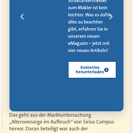
alle
Strukturvertriebler
zum Makler ist kein
den
leichter. Was es dafür
alles zu beachten
ät,
gibt, erfahren Sie in
 und
unserem neuen
eMagazin – jetzt mit
vier neuen Artikeln!
Kostenlos
herunterladen
Das geht aus der Marktuntersuchung
„Altersvorsorge im Aufbruch“ von Sirius Campus
hervor. Daran beteiligt war auch der