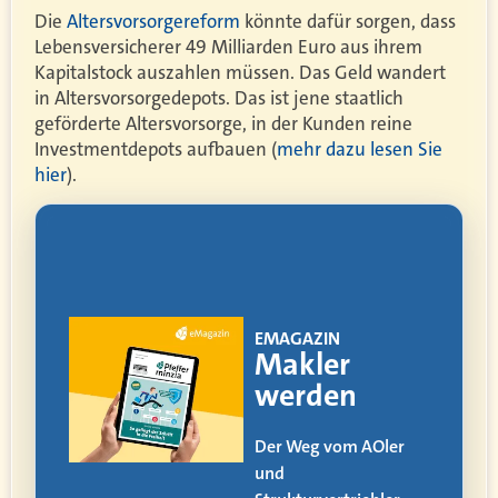
Die
Altersvorsorgereform
könnte dafür sorgen, dass
Lebensversicherer 49 Milliarden Euro aus ihrem
Kapitalstock auszahlen müssen. Das Geld wandert
in Altersvorsorgedepots. Das ist jene staatlich
geförderte Altersvorsorge, in der Kunden reine
Investmentdepots aufbauen (
mehr dazu lesen Sie
hier
).
!
EMAGAZIN
ia
Makler
werden
itag
Der Weg vom AOler
und